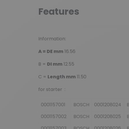
Features
Information:
A = DE mm
16.56
B =
DI mm
12.55
C =
Length mm
11.50
for starter :
0001157001
BOSCH
0001208024
0001157002
BOSCH
0001208025
0001157003
BOSCH
0001208026