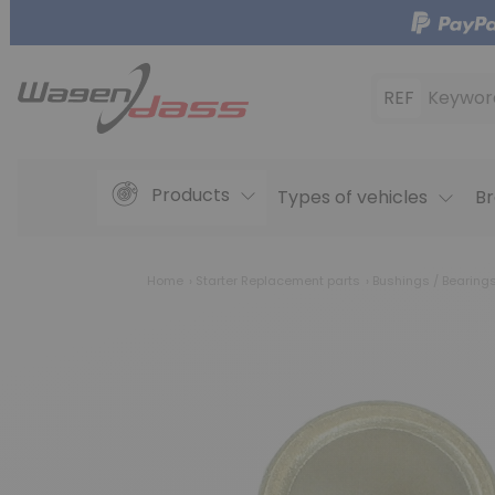
REF
Keywor
Products
Types of vehicles
Br
Home
Starter Replacement parts
Bushings / Bearing