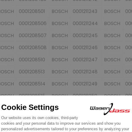
BOSCH
0001208501
BOSCH
0001211243
BOSCH
00
BOSCH
0001208506
BOSCH
0001211244
BOSCH
00
BOSCH
0001208507
BOSCH
0001211245
BOSCH
00
BOSCH
0001208508
BOSCH
0001211246
BOSCH
00
BOSCH
0001208510
BOSCH
0001211247
BOSCH
00
BOSCH
0001208513
BOSCH
0001211248
BOSCH
00
BOSCH
0001208514
BOSCH
0001211249
BOSCH
00
BOSCH
0001208515
BOSCH
0001211250
BOSCH
00
BOSCH
0001208516
BOSCH
0001211251
BOSCH
00
BOSCH
0001208517
BOSCH
0001211252
BOSCH
00