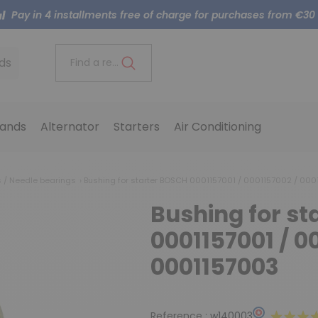
Pay in 4 installments free of charge for purchases from €30
ds
Find a reference..
ands
Alternator
Starters
Air Conditioning
s / Needle bearings
Bushing for starter BOSCH 0001157001 / 0001157002 / 000
Bushing for st
0001157001 / 0
0001157003
Reference :
w140003