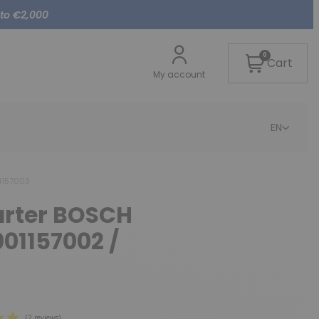
 to €2,000
0
Cart
My account
EN
1157003
arter BOSCH
001157002 /