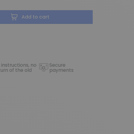
Add to cart
 instructions, no
Secure
turn of the old
payments