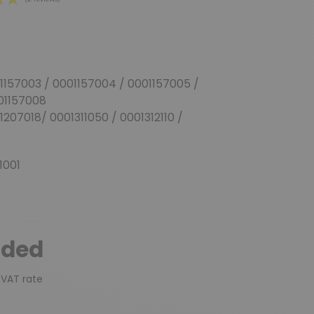
(2 reviews)
1157003 / 0001157004 / 0001157005 /
01157008
1207018/ 0001311050 / 0001312110 /
1001
uded
 VAT rate