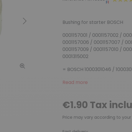
Bushing for starter BOSCH
Next
0001157001 / 0001157002 / 000
0001157006 / 0001157007 / 00
0001157009 / 0001157010 / 000
0001315002
= BOSCH 1000301046 / 100030
Read more
€1.90 Tax incl
Price may vary according to your
Fast delivery