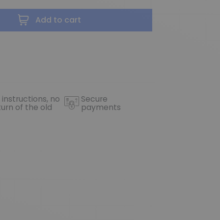
Add to cart
 instructions, no
Secure
turn of the old
payments