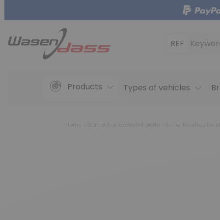
REF
Keywor
Products
Types of vehicles
Br
Home
Starter Replacement parts
Set of brushes for s