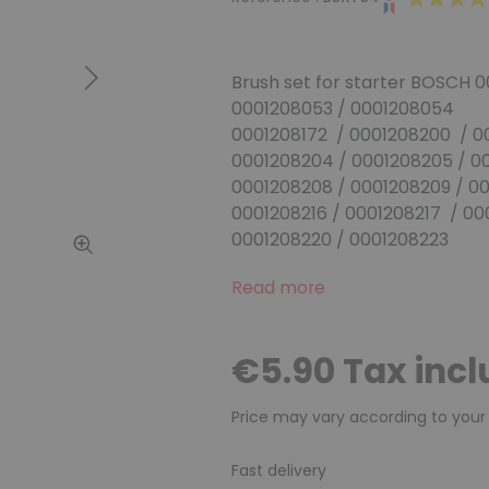
Brush set for starter BOSCH
0
Next
0001208053 / 0001208054
0001208172 / 0001208200 / 00
0001208204 / 0001208205 /
0001208208 / 0001208209 / 00
0001208216 / 0001208217 / 0
0001208220 / 0001208223
Read more
€5.90 Tax inc
Price may vary according to your
Fast delivery