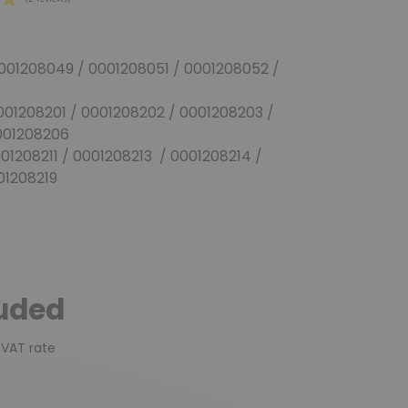
001208049 / 0001208051 / 0001208052 /
(2 reviews)
01208201 / 0001208202 / 0001208203 /
 0001208206
01208211 / 0001208213 / 0001208214 /
001208219
luded
 VAT rate