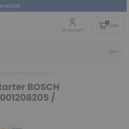
 to €2,000
0
Cart
My account
EN
08203 / 0001208205 / 0001212200
starter BOSCH
0001208205 /