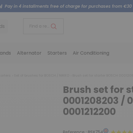
Pay in 4 installments free of charge for purchases from €30
ds
Find a reference..
ands
Alternator
Starters
Air Conditioning
tarters
Set of brushes for BOSCH / NIKKO
Brush set for starter BOSCH 00012
Brush set for 
0001208203 / 
0001212200
Reference :
BSX754