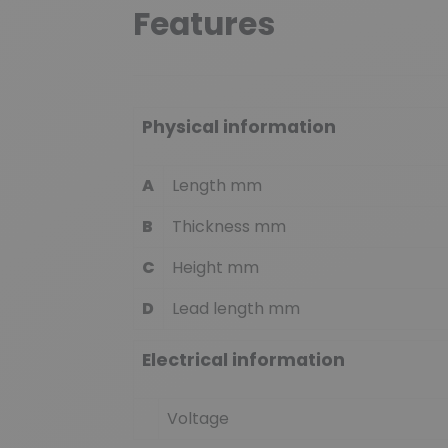
Features
Physical information
A
Length mm
B
Thickness mm
C
Height mm
D
Lead length mm
Electrical information
Voltage