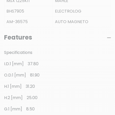
MSX 1225KIT
MAHLE
BHS7905
ELECTROLOG
AM-36575
AUTO MAGNETO
Features
Specifications
I.D.1 [mm] 37.80
O.D.1 [mm] 81.90
H.1 [mm] 31.20
H.2 [mm] 25.00
G.1 [mm] 8.50