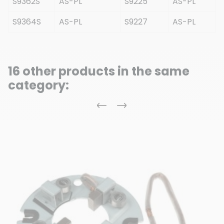
S9362S
AS-PL
S9225
AS-PL
S9364S
AS-PL
S9227
AS-PL
16 other products in the same
category:
Previous
Next