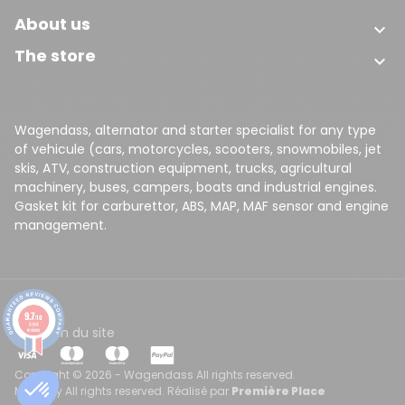
About us

The store

Wagendass, alternator and starter specialist for any type
of vehicule (cars, motorcycles, scooters, snowmobiles, jet
skis, ATV, construction equipment, trucks, agricultural
machinery, buses, campers, boats and industrial engines.
Gasket kit for carburettor, ABS, MAP, MAF sensor and engine
management.
9.7
/10
8148
CGV
Plan du site
reviews
Copyright © 2026 - Wagendass All rights reserved.
Made by All rights reserved. Réalisé par
Première Place