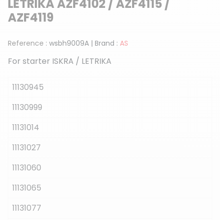
LETRIKA AZF4102 / AZF4115 /
AZF4119
Reference :
wsbh9009A
|
Brand :
AS
For starter ISKRA / LETRIKA
11130945
11130999
11131014
11131027
11131060
11131065
11131077