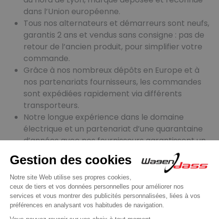
dans l’Union européenne.
Tous nos alternateurs et démarreurs sont neufs,
garantis 2 ans et vendus sans consigne : pas de
retour de l’ancien produit, pour simplifier votre
commande.
Grâce à nos nombreux dépôts en Europe et à
nos partenariats fournisseurs, les commandes
sont expédiées rapidement via différents
transporteurs.
Notre longue expérience dans le domaine
électrique et un partenariat d’une quarantaine
d’années avec nos fournisseurs garantissent un
haut niveau de qualité produit.
16 autres produits dans la même
catégorie :