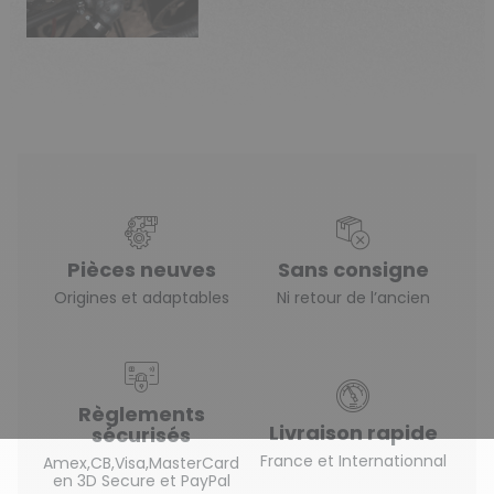
Pièces neuves
Sans consigne
Origines et adaptables
Ni retour de l’ancien
Règlements
Livraison rapide
sécurisés
France et Internationnal
Amex,CB,Visa,MasterCard
en 3D Secure et PayPal