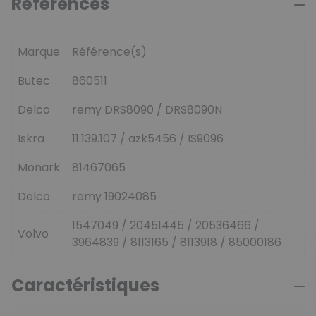
Références
Marque
Référence(s)
Butec
860511
Delco
remy DRS8090 / DRS8090N
Iskra
11.139.107 / azk5456 / IS9096
Monark
81467065
Delco
remy 19024085
1547049 / 20451445 / 20536466 /
Volvo
3964839 / 8113165 / 8113918 / 85000186
Caractéristiques