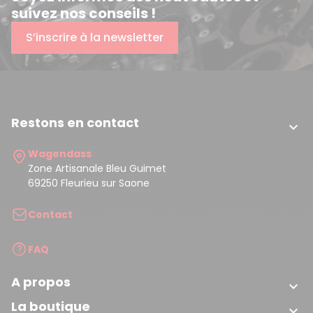
suivez nos conseils !
S’inscrire à la newsletter
Restons en contact

Wagendass
Zone Artisanale Bleu Guimet
69250 Fleurieu sur Saone
Contact
FAQ
A propos

La boutique
