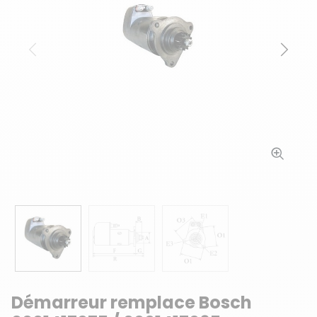
Précédent
Suiv
Démarreur remplace Bosch