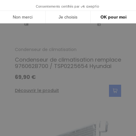
Condenseur de climatisation
Condenseur de climatisation remplace
976062B700 / TSP0225654 Hyundai
69,90 €
Découvrir le produit