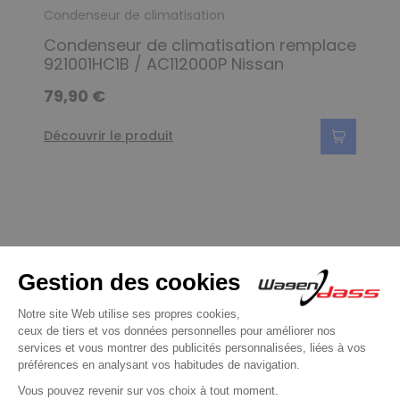
Condenseur de climatisation
Condenseur de climatisation remplace
921001HC1B / AC112000P Nissan
79,90 €
Découvrir le produit