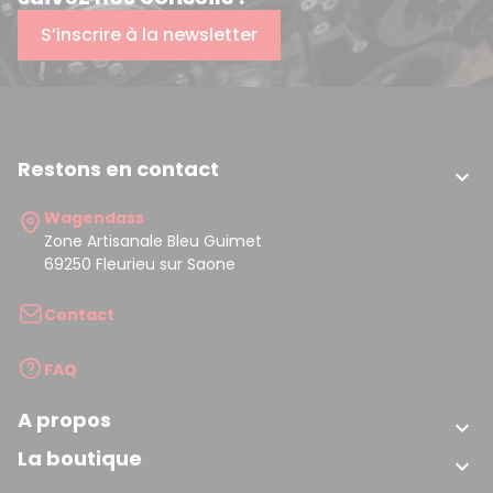
S’inscrire à la newsletter
Restons en contact

Wagendass
Zone Artisanale Bleu Guimet
69250 Fleurieu sur Saone
Contact
FAQ
A propos

La boutique
