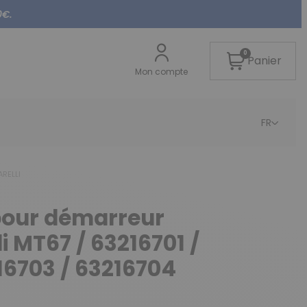
0€.
0
Panier
Mon compte
FR
ARELLI
 pour démarreur
i MT67 / 63216701 /
16703 / 63216704