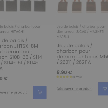
de balais / charbon pour
Jeu de balais / charbon pour
rreur HITACHI
démarreur LUCAS / MAGNETI
MARELLI
 de balais /
Jeu de balais /
arbon JHTSX-8M
charbon pour
ur démarreur
démarreur Lucas M5
achi S108-56 / S114-
/ 26211 / 26211A
 / S114-151 / S114-
A
8,90 €
0 €
Découvrir le produit
uvrir le produit