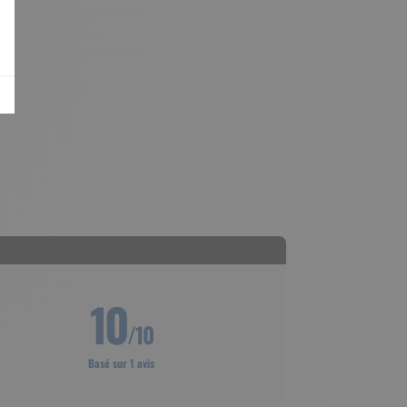
10
/10
Basé sur 1 avis