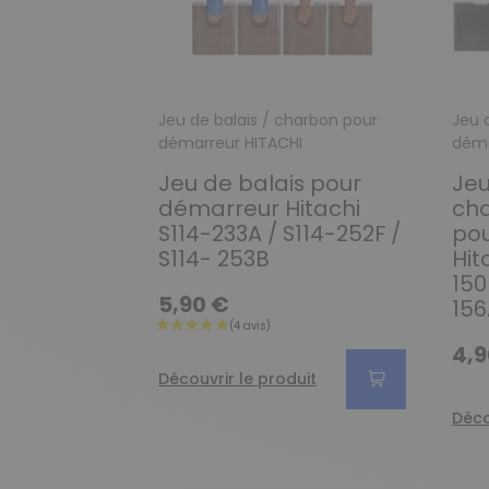
Jeu de balais / charbon pour
Jeu 
démarreur HITACHI
déma
Jeu de balais pour
Jeu
démarreur Hitachi
ch
S114-233A / S114-252F /
po
S114- 253B
Hit
150
5,90 €
156
4,9
Découvrir le produit
Déco