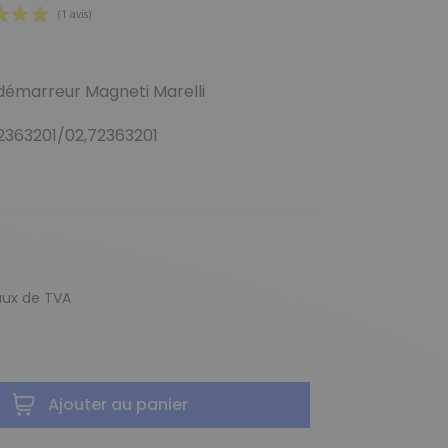
 démarreur Magneti Marelli
(1 avis)
72363201/02,72363201
taux de TVA
Ajouter au panier