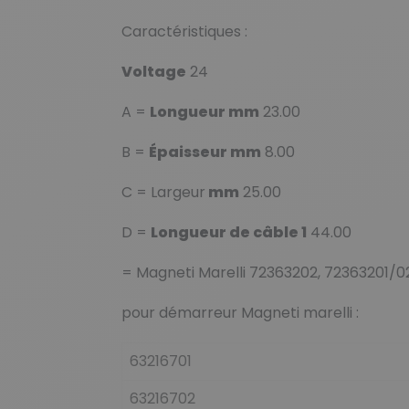
Caractéristiques :
Voltage
24
A =
Longueur mm
23.00
B =
Épaisseur mm
8.00
C = Largeur
mm
25.00
D =
Longueur de câble 1
44.00
= Magneti Marelli 72363202, 72363201/0
pour démarreur Magneti marelli :
63216701
63216702