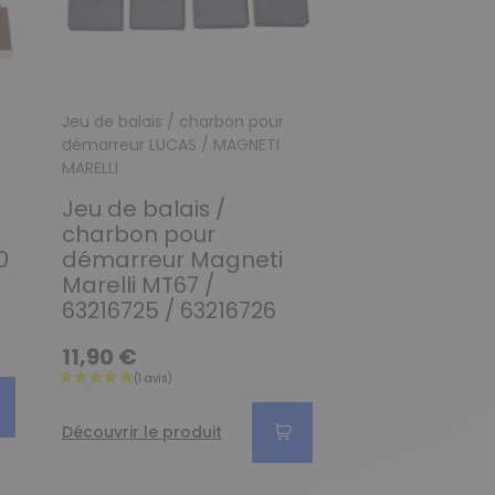
Jeu de balais / charbon pour
Jeu de balais / c
démarreur LUCAS / MAGNETI
démarreur LUCAS
MARELLI
MARELLI
Jeu de balais /
Jeu de bala
charbon pour
démarreur 
0
démarreur Magneti
Marelli E80E
Marelli MT67 /
/ 63222836
63216725 / 63216726
4,90 €
11,90 €
Découvrir le pro
Découvrir le produit