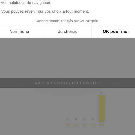
AVIS À PROPOS DU PRODUIT
1
0
0
0
0
1★
2★
3★
4★
5★