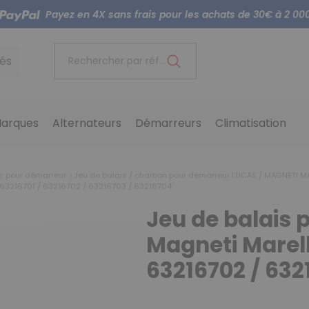
Payez en 4X sans frais pour les achats de 30€ à 2 00
és
Rechercher par référence...
arques
Alternateurs
Démarreurs
Climatisation
s pour démarreur
Jeu de balais / charbon pour démarreur LUCAS / MAGNETI M
 63216701 / 63216702 / 63216703 / 63216704
Jeu de balais
Magneti Marell
63216702 / 632