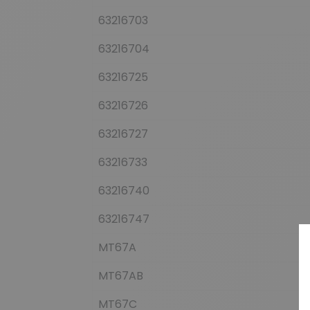
63216703
63216704
63216725
63216726
63216727
63216733
63216740
63216747
MT67A
MT67AB
MT67C