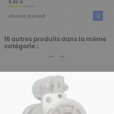
5,90 €
Découvrir le produit
16 autres produits dans la même
catégorie :
Précédent
Suivant