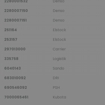
2280001532
Denso
2280007150
Denso
2280007151
Denso
251164
Elstock
253157
Elstock
297013000
Carrier
335758
Logistik
6040143
Sando
683010092
DRI
690546092
PSH
7000065461
Kubota