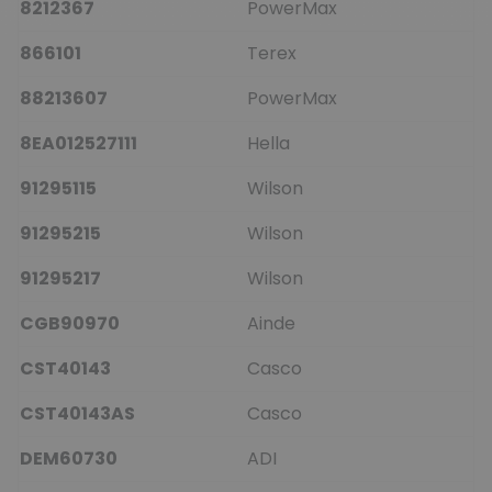
8212367
PowerMax
866101
Terex
88213607
PowerMax
8EA012527111
Hella
91295115
Wilson
91295215
Wilson
91295217
Wilson
CGB90970
Ainde
CST40143
Casco
CST40143AS
Casco
DEM60730
ADI