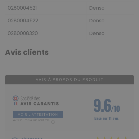
0280004521
Denso
0280004522
Denso
0280008320
Denso
Avis clients
AVIS À PROPOS DU PRODUIT
9.6
/10
VOIR L'ATTESTATION
Basé sur 11 avis
Avis soumis à un contrôle
Thomas S.