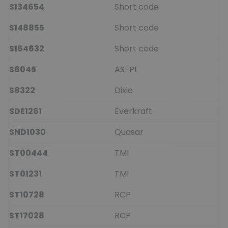
S134654
Short code
S148855
Short code
S164632
Short code
S6045
AS-PL
S8322
Dixie
SDE1261
Everkraft
SND1030
Quasar
ST00444
TMI
ST01231
TMI
ST10728
RCP
ST17028
RCP