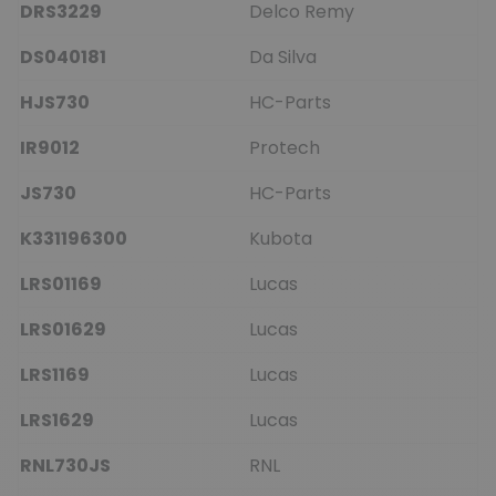
DRS3229
Delco Remy
DS040181
Da Silva
HJS730
HC-Parts
IR9012
Protech
JS730
HC-Parts
K331196300
Kubota
LRS01169
Lucas
LRS01629
Lucas
LRS1169
Lucas
LRS1629
Lucas
RNL730JS
RNL