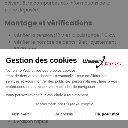
doivent être comparées aux informations de la
pièce déposée.
Montage et vérifications
Vérifier la tension : 12 V et la puissance : 1.0 kW.
Vérifier le nombre de dents : 9 et l’ajustement :
66.00 mm.
Vérifier le nombre de trous de fixation : 2 (0).
Vérifier la connectique B+ : M8.
Vérifier le sens de rotation : horaire.
Garantie, livraison et retours
Produit neuf.
Sans consigne : aucune ancienne pièce à
retourner.
Garantie : 2 ans.
Livraison rapide.