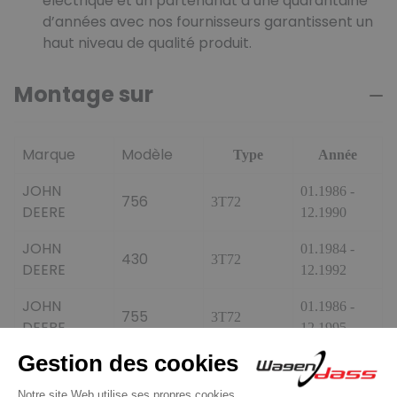
électrique et un partenariat d’une quarantaine
d’années avec nos fournisseurs garantissent un
haut niveau de qualité produit.
Montage sur
Marque
Modèle
Type
Année
JOHN
01.1986 -
756
3T72
DEERE
12.1990
JOHN
01.1984 -
430
3T72
DEERE
12.1992
JOHN
01.1986 -
755
3T72
DEERE
12.1995
JOHN
01.1993 -
455
3T72
DEERE
12.2003