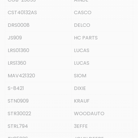
CST40132AS
CASCO
DRS0008
DELCO
JS909
HC PARTS
LRS01360
LUCAS
LRS1360
LUCAS
MAV421320
SIOM
S-8421
DIXIE
STN0909
KRAUF
STR30022
WOODAUTO
STRL794
3EFFE