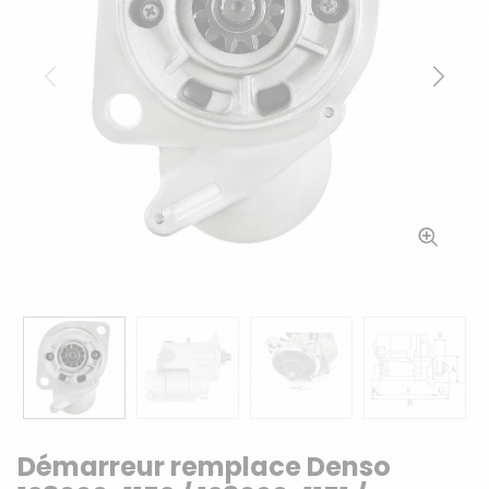
Précédent
Suiv
Démarreur remplace Denso