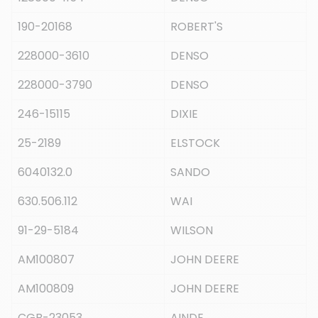
190-20168
ROBERT'S
228000-3610
DENSO
228000-3790
DENSO
246-15115
DIXIE
25-2189
ELSTOCK
6040132.0
SANDO
630.506.112
WAI
91-29-5184
WILSON
AM100807
JOHN DEERE
AM100809
JOHN DEERE
CGB-23053
AINDE