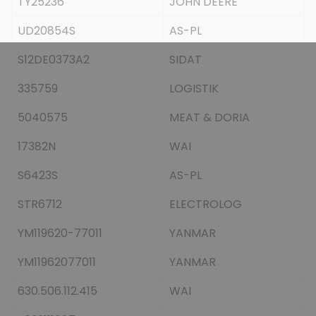
TY25236
JOHN DEERE
UD20854S
AS-PL
S12DE0373A2
SIDAT
335759
LOGISTIK
5040575
MEAT & DORIA
17382N
WAI
S6423S
AS-PL
STR6712
ELECTROLOG
YM119620-77011
YANMAR
YM11962077011
YANMAR
630.506.112.415
WAI