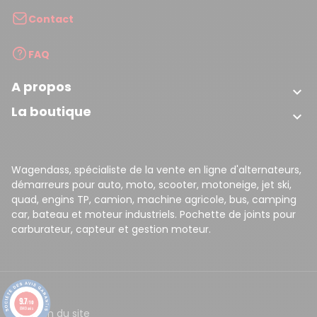
Contact
FAQ
A propos

La boutique

Wagendass, spécialiste de la vente en ligne d'alternateurs,
démarreurs pour auto, moto, scooter, motoneige, jet ski,
quad, engins TP, camion, machine agricole, bus, camping
car, bateau et moteur industriels. Pochette de joints pour
carburateur, capteur et gestion moteur.
9.7
/10
8149 avis
CGV
Plan du site