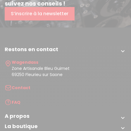
suivez nos conseils !
S’inscrire à la newsletter
Restons en contact

Wagendass
Zone Artisanale Bleu Guimet
69250 Fleurieu sur Saone
Contact
FAQ
A propos

La boutique
