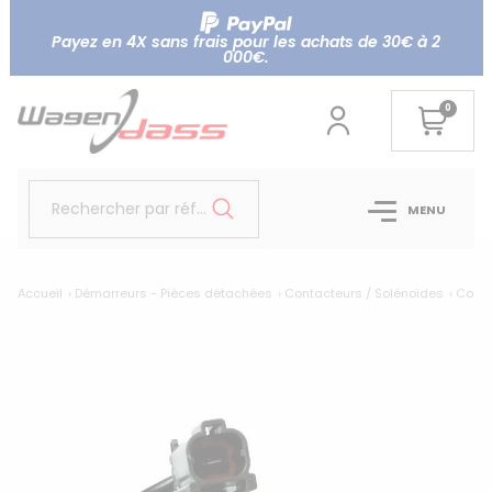
Payez en 4X sans frais pour les achats de 30€ à 2
000€.
0
Rechercher par référence...
MENU
Accueil
Démarreurs - Pièces détachées
Contacteurs / Solénoïdes
Conta