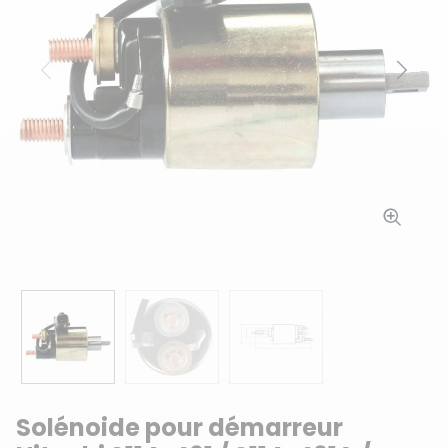
Précédent
Suiv
Solénoide pour démarreur