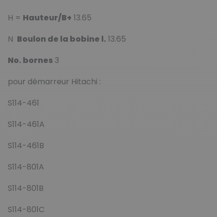
H =
Hauteur/B+
13.65
N
Boulon de la bobine l.
13.65
No. bornes
3
pour démarreur Hitachi :
S114-461
S114-461A
S114-461B
S114-801A
S114-801B
S114-801C