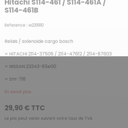
Hitachi S114-461 / S114-461A /
S114-461B
Reference :
w231910
Relais / solenoide cargo bosch
= HITACHI 2114-37506 / 2114-47612 / 2114-87603
= NISSAN 23343-85e00
= zm-718
En savoir plus
29,90 € TTC
Le prix peut varier suivant votre taux de TVA