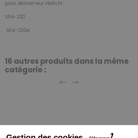
pour démarreur Hiatchi :
S114-232
S114-232A
16 autres produits dans la même
catégorie :
Précédent
Suivant