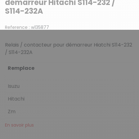
démarreur Hitachi S114-232 /
S114-232A
Reference :
w135877
Relais / contacteur pour démarreur Hiatchi S114-232
/ S114-232A
Remplace
Isuzu
Hitachi
Zm
En savoir plus