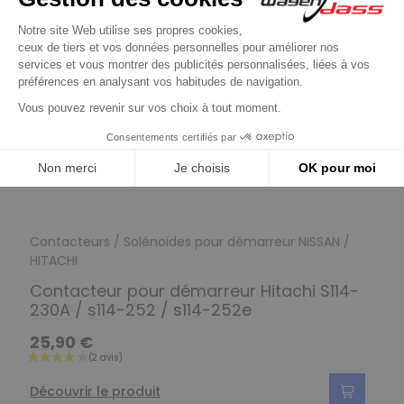
Contacteurs / Solénoïdes pour démarreur NISSAN /
HITACHI
Contacteur pour démarreur Hitachi S114-
230A / s114-252 / s114-252e
25,90 €
Découvrir le produit