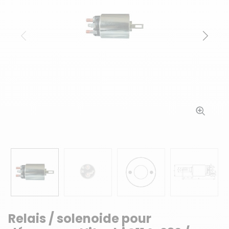
Précédent
Suiv
Relais / solenoide pour