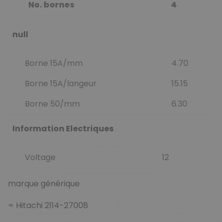
No. bornes
4
null
Borne 15A/mm
4.70
Borne 15A/langeur
15.15
Borne 50/mm
6.30
Information Electriques
Voltage
12
marque générique
= Hitachi 2114-27008