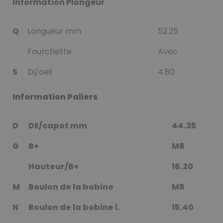
Information Plongeur
Q
Longueur mm
52.25
Fourchette
Avec
S
Di/oeil
4.80
Information Paliers
D
DE/capot mm
44.35
G
B+
M8
Hauteur/B+
16.20
M
Boulon de la bobine
M8
N
Boulon de la bobine l.
15.40