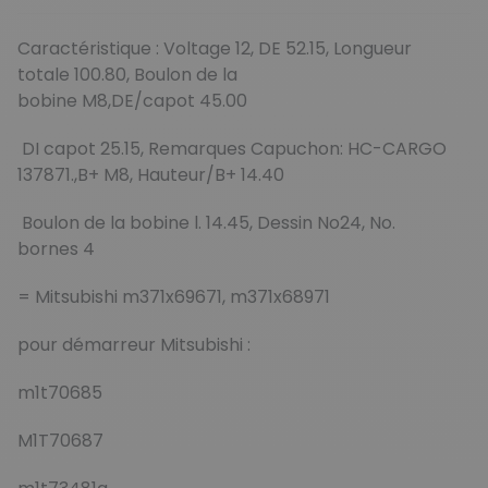
Caractéristique :
Voltage 12,
DE 52.15,
Longueur
totale 100.80,
Boulon de la
bobine M8,
DE/capot 45.00
DI capot 25.15,
Remarques Capuchon: HC-CARGO
137871.,
B+ M8,
Hauteur/B+ 14.40
Boulon de la bobine l. 14.45,
Dessin No24,
No.
bornes 4
= Mitsubishi m371x69671, m371x68971
pour démarreur Mitsubishi :
m1t70685
M1T70687