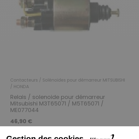
Contacteurs / Solénoïdes pour démarreur MITSUBISHI
/ HONDA
Relais / solenoide pour démarreur
Mitsubishi M3T65071 / M5T65071 /
ME077044
46,90 €
Découvrir le produit