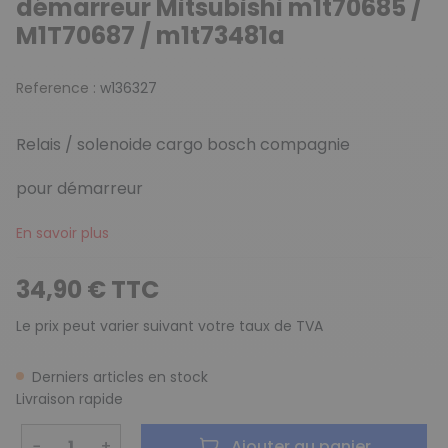
démarreur Mitsubishi m1t70685 /
M1T70687 / m1t73481a
Reference :
w136327
Relais / solenoide cargo bosch compagnie
pour démarreur
En savoir plus
34,90 € TTC
Le prix peut varier suivant votre taux de TVA
Derniers articles en stock
Livraison rapide
−
+
Ajouter au panier