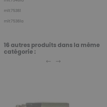
m1t73481a
m1t75381
m1t75381a
16 autres produits dans la même
catégorie :
Précédent
Suivant