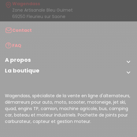
Wagendass
Zone Artisanale Bleu Guimet
69250 Fleurieu sur Saone
Contact
FAQ
A propos

La boutique

Wagendass, spécialiste de la vente en ligne d'alternateurs,
démarreurs pour auto, moto, scooter, motoneige, jet ski,
quad, engins TP, camion, machine agricole, bus, camping
car, bateau et moteur industriels. Pochette de joints pour
carburateur, capteur et gestion moteur.