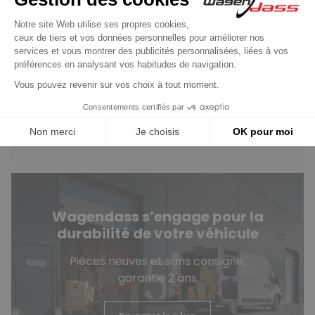
Vous avez des questions
?
Consultez notre FAQ
Contactez-nous
Wagendass s’engage pour la
durabilité de votre véhicule
Pièces neuves et sans consigne,
garantie 2 ans