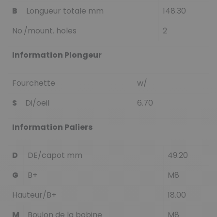
B
Longueur totale mm
148.30
No./mount. holes
2
Information Plongeur
Fourchette
w/
S
Di/oeil
6.70
Information Paliers
D
DE/capot mm
49.20
G
B+
M8
Hauteur/B+
18.00
M
Boulon de la bobine
M8