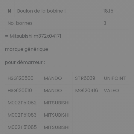
N
Boulon de la bobine l.
18.15
No. bornes
3
= Mitsubishi m372x04171
marque générique
pour démarreur :
HSG120500
MANDO
STR6039
UNIPOINT
HSG120510
MANDO
MG120416
VALEO
M002T51082
MITSUBISHI
M002T51083
MITSUBISHI
M002T51085
MITSUBISHI