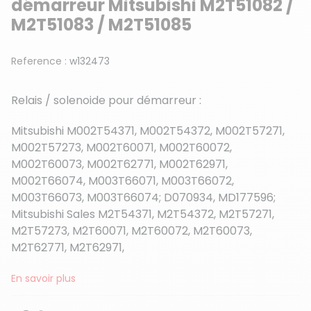
démarreur Mitsubishi M2T51082 /
M2T51083 / M2T51085
Reference :
w132473
Relais / solenoide pour démarreur :
Mitsubishi M002T54371, M002T54372, M002T57271,
M002T57273, M002T60071, M002T60072,
M002T60073, M002T62771, M002T62971,
M002T66074, M003T66071, M003T66072,
M003T66073, M003T66074; D070934, MD177596;
Mitsubishi Sales M2T54371, M2T54372, M2T57271,
M2T57273, M2T60071, M2T60072, M2T60073,
M2T62771, M2T62971,
En savoir plus