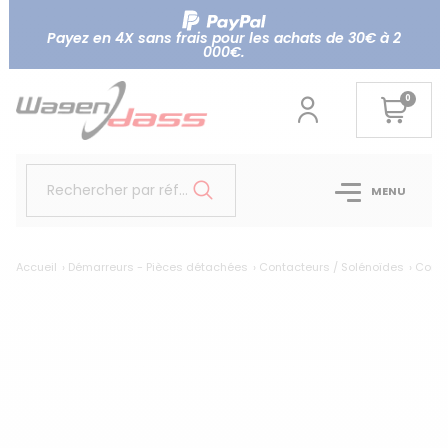
Payez en 4X sans frais pour les achats de 30€ à 2
000€.
0
Rechercher par référence...
MENU
Accueil
Démarreurs - Pièces détachées
Contacteurs / Solénoïdes
Conta