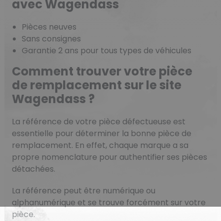
avec Wagendass
Pièces neuves
Sans consignes
Garantie 2 ans pour tous types de véhicules
Comment trouver votre pièce
de remplacement sur le site
Wagendass ?
La référence de votre pièce défectueuse est
essentielle pour déterminer la bonne pièce de
remplacement. En effet, chaque marque a sa
propre nomenclature pour authentifier ses pièces
détachées.
La référence peut être numérique ou
alphanumérique et se trouve forcément sur votre
pièce.