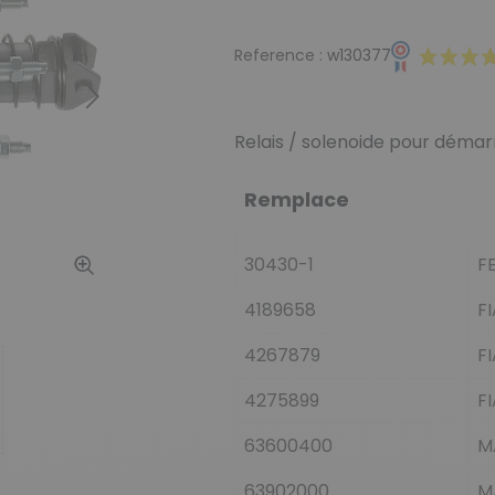
Reference :
w130377
Suivant
Relais / solenoide pour démar
Remplace
30430-1
F
4189658
F
4267879
F
4275899
F
63600400
M
63902000
M