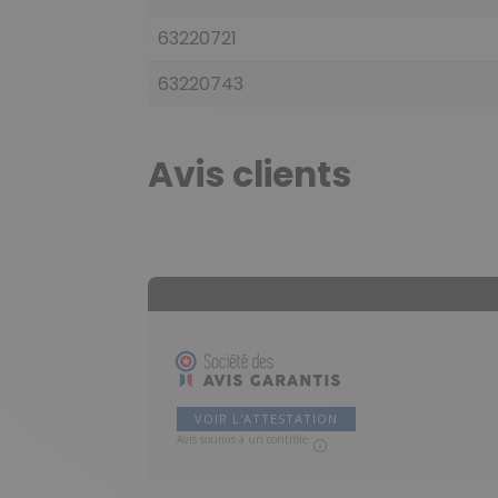
63220721
63220743
Avis clients
VOIR L'ATTESTATION
Avis soumis à un contrôle