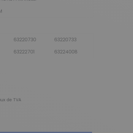
M
63220730
63220733
63222701
63224008
taux de TVA