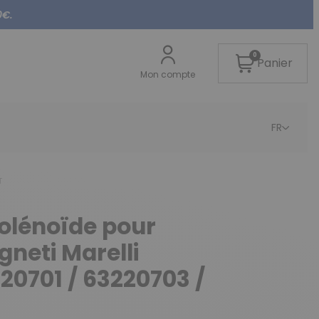
0€.
0
Panier
Mon compte
FR
T
olénoïde pour
neti Marelli
20701 / 63220703 /