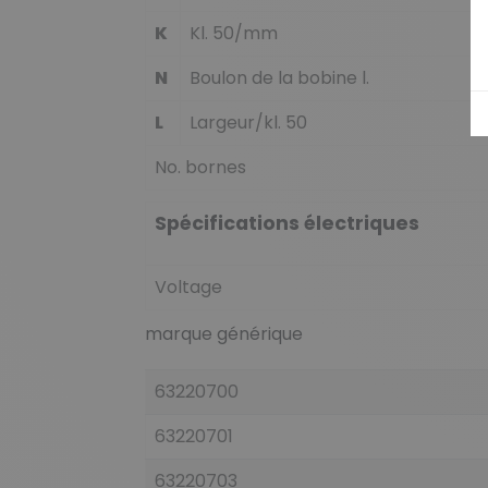
K
Kl. 50/mm
N
Boulon de la bobine l.
L
Largeur/kl. 50
No. bornes
Spécifications électriques
Voltage
marque générique
63220700
63220701
63220703