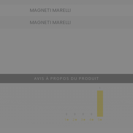
MAGNETI MARELLI
MAGNETI MARELLI
AVIS À PROPOS DU PRODUIT
1
0
0
0
0
1★
2★
3★
4★
5★