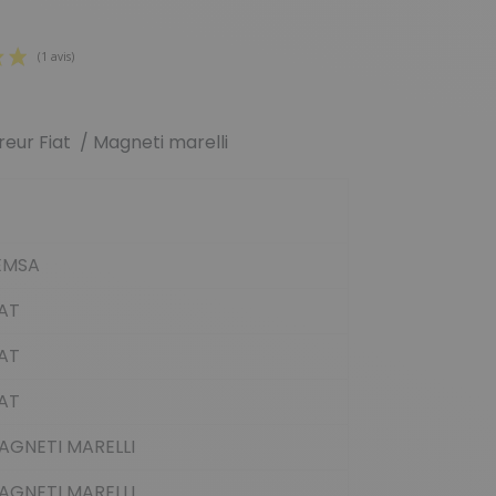
reur Fiat / Magneti marelli
(1 avis)
EMSA
IAT
IAT
IAT
AGNETI MARELLI
AGNETI MARELLI