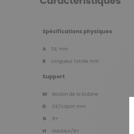
Caractéristiques
Spécifications physiques
A
DE mm
B
Longueur totale mm
Support
M
Boulon de la bobine
D
DE/capot mm
G
B+
H
Hauteur/B+