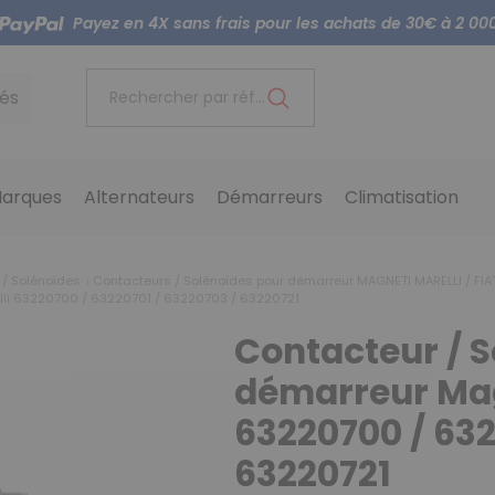
Payez en 4X sans frais pour les achats de 30€ à 2 00
és
Rechercher par référence...
arques
Alternateurs
Démarreurs
Climatisation
 / Solénoïdes
Contacteurs / Solénoïdes pour démarreur MAGNETI MARELLI / FIA
lli 63220700 / 63220701 / 63220703 / 63220721
Contacteur / S
démarreur Mag
63220700 / 632
63220721