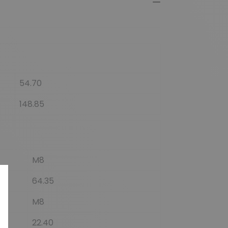
54.70
148.85
M8
64.35
M8
22.40