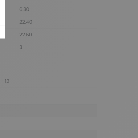
6.30
22.40
22.80
3
12