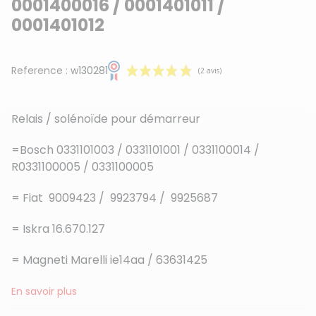
0001400016 / 0001401011 /
0001401012
Reference :
w130281
Relais / solénoïde pour démarreur
=Bosch 0331101003 / 0331101001 / 0331100014 /
R0331100005 / 0331100005
(2 avis)
= Fiat 9009423 / 9923794 / 9925687
= Iskra 16.670.127
= Magneti Marelli ie14aa / 63631425
En savoir plus