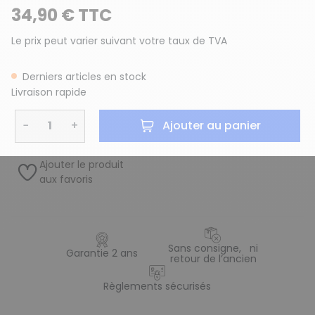
34,90 € TTC
Le prix peut varier suivant votre taux de TVA
Derniers articles en stock
Livraison rapide
−
+
Ajouter au panier
Ajouter le produit
aux favoris
Sans consigne, ni
Garantie 2 ans
retour de l’ancien
Règlements sécurisés