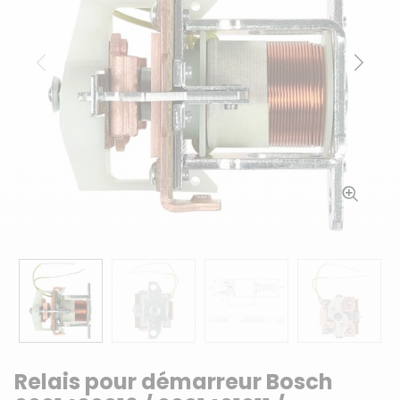
Précédent
Suiv
Relais pour démarreur Bosch