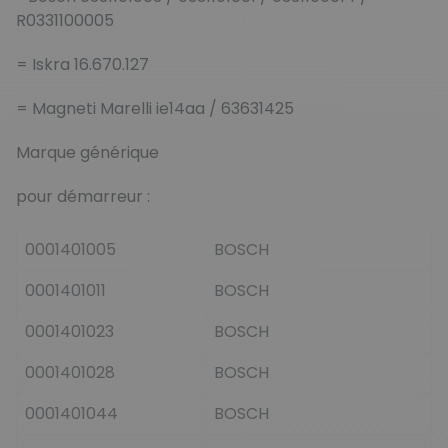
R0331100005
= Iskra 16.670.127
= Magneti Marelli ie14aa / 63631425
Marque générique
pour démarreur :
0001401005
BOSCH
0001401011
BOSCH
0001401023
BOSCH
0001401028
BOSCH
0001401044
BOSCH