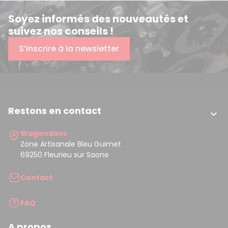
Soyez informés des nouveautés et
suivez nos conseils !
S’inscrire à la newsletter
Restons en contact

Wagendass
Zone Artisanale Bleu Guimet
69250 Fleurieu sur Saone
Contact
FAQ
A propos