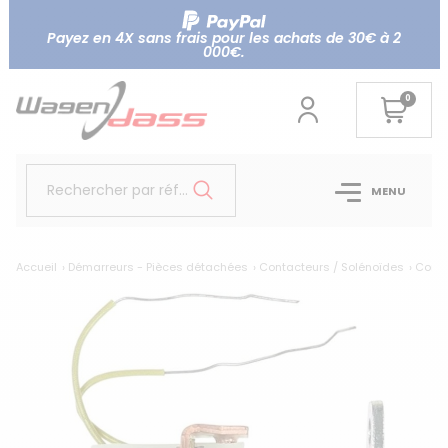
Payez en 4X sans frais pour les achats de 30€ à 2
000€.
0
Rechercher par référence...
MENU
Accueil
Démarreurs - Pièces détachées
Contacteurs / Solénoïdes
Conta