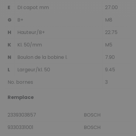
E
DI capot mm
27.00
G
B+
M8
H
Hauteur/B+
22.75
K
Kl. 50/mm
M5
N
Boulon de la bobine l.
7.90
L
Largeur/kl. 50
9.45
No. bornes
3
Remplace
2339303857
BOSCH
9330331001
BOSCH