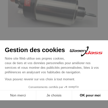
Contacteurs / Solénoïdes
Solenoide remplace 0331302042 /
0331302047 / 0331302070
39,90 €
Découvrir le produit