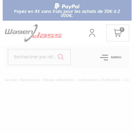
Payez en 4X sans frais pour les achats de 30€ à 2
000€.
0
Rechercher par référence...
MENU
Accueil
Démarreurs - Pièces détachées
Contacteurs / Solénoïdes
Conta