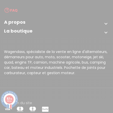
FAQ
A propos

La boutique

Wagendass, spécialiste de la vente en ligne d'alternateurs,
démarreurs pour auto, moto, scooter, motoneige, jet ski,
quad, engins TP, camion, machine agricole, bus, camping
car, bateau et moteur industriels. Pochette de joints pour
carburateur, capteur et gestion moteur.
9.7
/10
8148 avis
CGV
Plan du site