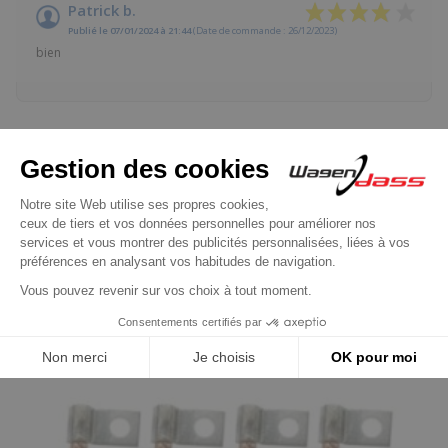
Patrick b.
Publié le 07/01/2024 à 21:44
(Date de commande : 26/12/2023)
bien
Les clients qui ont acheté ce
produit ont également acheté :
Précédent
Suivant