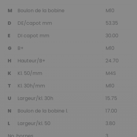
M
Boulon de la bobine
M10
D
DE/capot mm
53.35
E
DI capot mm
30.00
G
B+
M10
H
Hauteur/B+
24.70
K
Kl. 50/mm
M4S
T
Kl. 30h/mm
M10
U
Largeur/kl. 30h
15.75
N
Boulon de la bobine l.
17.00
L
Largeur/kl. 50
3.80
No. bornes
3