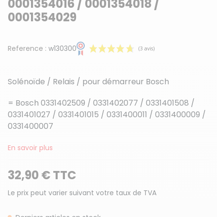
0001354016 / 0001354018 /
0001354029
Reference :
w130300
Solénoïde / Relais / pour démarreur Bosch
= Bosch 0331402509 / 0331402077 / 0331401508 /
0331401027 / 0331401015 / 0331400011 / 0331400009 /
0331400007
(3 avis)
En savoir plus
32,90 € TTC
Le prix peut varier suivant votre taux de TVA