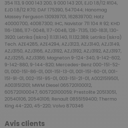
354 113, 9 000 143 200, 9 000 143 201, EJD 1.8/12 R104,
EJD 1.8/12 R70; DAF 175390, 547044; Hanomag
Massey Ferguson 130939701, 162839700; Hatz
40000700, 40087300; IHC, Navistar 711 104 R 92; KHD
116-1386, 117-0048, 117-0048, 128-7135, 130-1831, 130-
3920; Letrika (Iskra) 11.131.140, 11.132.389; Letrika (Iskra)
Tech. AZE4285, AZE4294, AZJ3123, AZJ3140, AZJ3149,
AZJ3150, AZJ3166, AZJ3192, AZJ3192, AZJ3192, AZJ3197,
AZJ3255, AZJ3386; Magneton 9-124-340, 9-142-602,
9-142-880, 9-144-820; Mercedes-Benz 000-151-52-
01, 000-151-86-01, 001-151-13-01, 001-151-60-01, 001-
151-91-01, 002-151-95-01, 003-151-21-01, A0021519501,
A0031512101; MWM Diesel 065720100012,
605720100047, 605720100059; Prestolite 20513051,
20540106, 20540106; Renault 0855159400; Thermo
King 44-220, 45-220; Volvo 870346
Avis clients