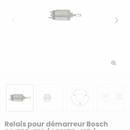
Précédent
Suiv
Relais pour démarreur Bosch