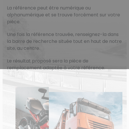
La référence peut être numérique ou
alphanumérique et se trouve forcément sur votre
pièce.
Une fois la référence trouvée, renseignez-la dans
la barre de recherche située tout en haut de notre
site, au centre.
Le résultat proposé sera la pièce de
remplacement adaptée à votre référence.