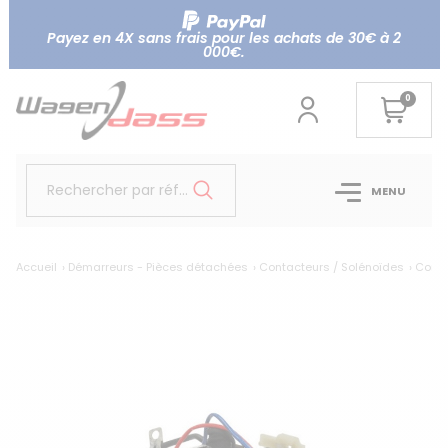
Payez en 4X sans frais pour les achats de 30€ à 2
000€.
0
Rechercher par référence...
MENU
Accueil
Démarreurs - Pièces détachées
Contacteurs / Solénoïdes
Conta