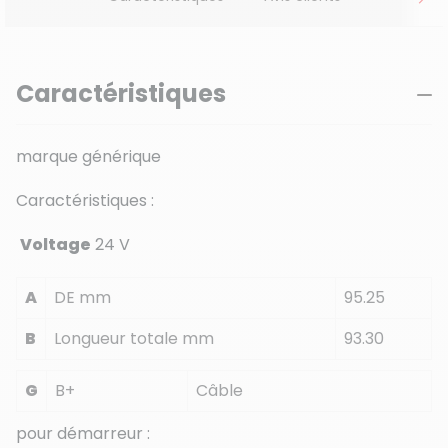
Caractéristiques
marque générique
Caractéristiques :
Voltage
24 V
A
DE mm
95.25
B
Longueur totale mm
93.30
G
B+
Câble
pour démarreur :