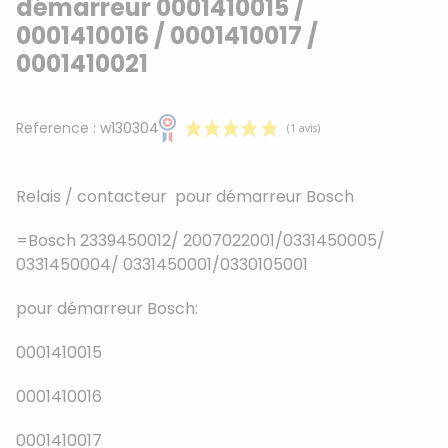
démarreur 0001410015 /
0001410016 / 0001410017 /
0001410021
Reference :
w130304
Relais / contacteur pour démarreur Bosch
=Bosch 2339450012/ 2007022001/0331450005/
0331450004/ 0331450001/0330105001
pour démarreur Bosch:
(1 avis)
0001410015
0001410016
0001410017