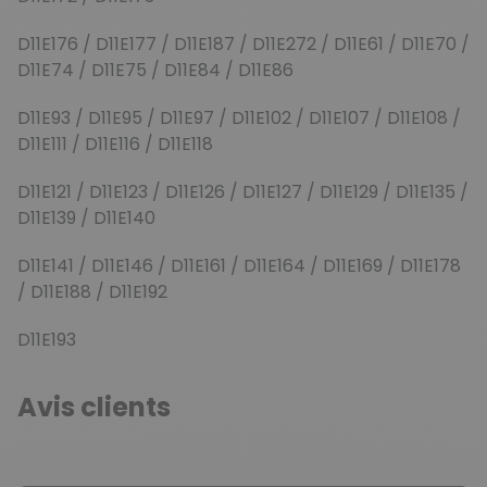
D11E176 / D11E177 / D11E187 / D11E272 / D11E61 / D11E70 /
D11E74 / D11E75 / D11E84 / D11E86
D11E93 / D11E95 / D11E97 / D11E102 / D11E107 / D11E108 /
D11E111 / D11E116 / D11E118
D11E121 / D11E123 / D11E126 / D11E127 / D11E129 / D11E135 /
D11E139 / D11E140
D11E141 / D11E146 / D11E161 / D11E164 / D11E169 / D11E178
/ D11E188 / D11E192
D11E193
Avis clients