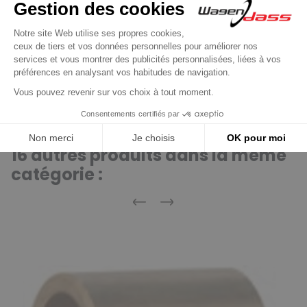
Jeu de balais / charbons pour démarreur
Valéo / Paris-rhone D11E
9,90 €
Découvrir le produit
16 autres produits dans la même
catégorie :
Précédent
Suivant