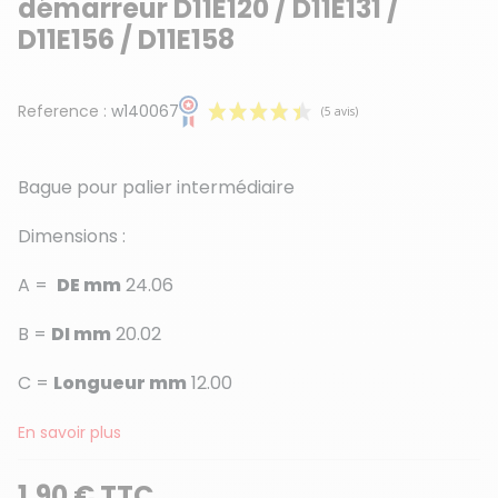
démarreur D11E120 / D11E131 /
D11E156 / D11E158
Reference :
w140067
Bague pour palier intermédiaire
Dimensions :
A =
DE mm
24.06
(5 avis)
B =
DI mm
20.02
C =
Longueur mm
12.00
En savoir plus
1,90 € TTC