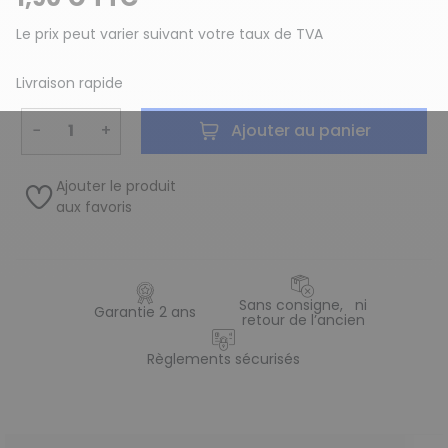
Le prix peut varier suivant votre taux de TVA
Livraison rapide
−
+
Ajouter au panier
Ajouter le produit
aux favoris
Sans consigne, ni
Garantie 2 ans
retour de l’ancien
Règlements sécurisés