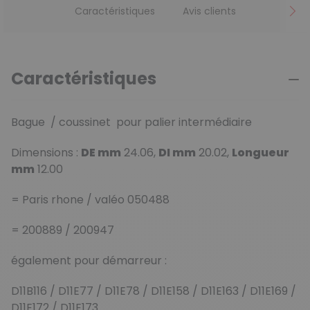
Caractéristiques
Avis clients
Caractéristiques
Bague / coussinet pour palier intermédiaire
Dimensions :
DE mm
24.06,
DI mm
20.02,
Longueur
mm
12.00
= Paris rhone / valéo 050488
= 200889 / 200947
également pour démarreur :
D11B116 / D11E77 / D11E78 / D11E158 / D11E163 / D11E169 /
D11E172 / D11E173