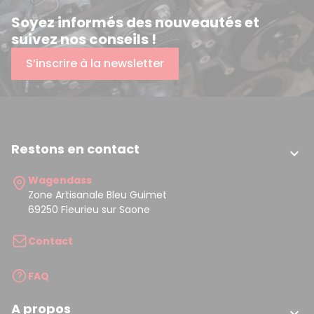
Soyez informés des nouveautés et
suivez nos conseils !
S’inscrire à la newsletter
Restons en contact

Wagendass
Zone Artisanale Bleu Guimet
69250 Fleurieu sur Saone
Contact
FAQ
A propos
