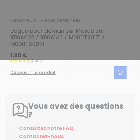
Démarreurs - Pièces détachées
Bague pour démarreur Mitsubishi
1810A062 / 1810A143 / M000T20171 /
M000T20871
1,90 €
Découvrir le produit
Vous avez des questions
?
Consultez notre FAQ
Contactez-nous