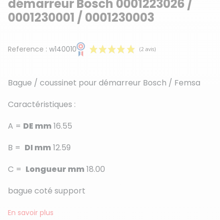
démarreur Bosch 0001223026 /
0001230001 / 0001230003
Reference :
w140010
Bague / coussinet pour démarreur Bosch / Femsa
Caractéristiques :
A =
DE mm
16.55
(2 avis)
B =
DI mm
12.59
C =
Longueur mm
18.00
bague coté support
En savoir plus