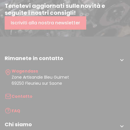
Tenetevi aggiornati sulle novità e
seguite i nostri consigli!
Iscriviti alla nostra newsletter
Rimanete in contatto

Wagendass
Zone Artisanale Bleu Guimet
69250 Fleurieu sur Saone
Contatto
FAQ
Chi siamo
