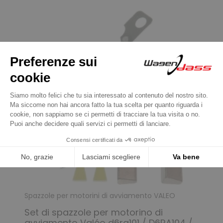
Spazzole per motorini di avviamento VALEO
Set di spazzole per motorino di
avviamento Valéo d6ra101 / D6RA104 /