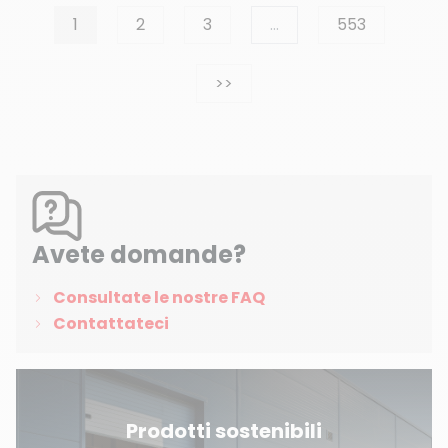
1
2
3
…
553
Successivo
>>
Avete domande?
Consultate le nostre FAQ
Contattateci
Prodotti sostenibili