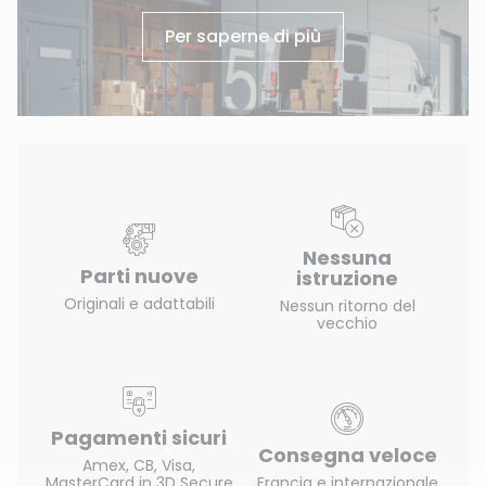
Per saperne di più
Nessuna
Parti nuove
istruzione
Originali e adattabili
Nessun ritorno del
vecchio
Pagamenti sicuri
Consegna veloce
(98 ratings)
Amex, CB, Visa,
MasterCard in 3D Secure
Francia e internazionale