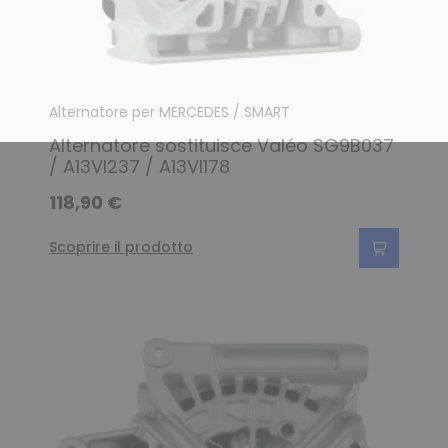
Alternatore per MERCEDES / SMART
Alternatore sostituisce Valéo SG9B037
/ A13VI237 / A13VI178
118,90 €
Scoprire il prodotto