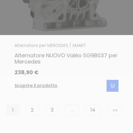
Alternatore per MERCEDES / SMART
Alternatore NUOVO Valéo SG9B037 per
Mercedes
238,90 €
Scoprire il prodotto
Succes
1
2
3
…
14
>>