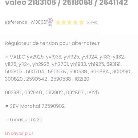
valéo 2183106 / 2518058 / 2541142
Reference :
w130661
Régulateur de tension pour alternateur
= VALEO yv2925, yv1933, yv1925, yv1924, yl133, yl132,
yl125, yl124, yh2925, yh2701, yh1933, yh1925, 593191,
592803 , 590704 , 590678 , 590538 , 300884 , 300830 ,
(7 avis)
300820 , 2590542 , 2590538 , 182120
092981 , 092940 , 092902 , 092897 , IP125
= SEV Marchal 72590902
= Lucas ucb220
En savoir plus