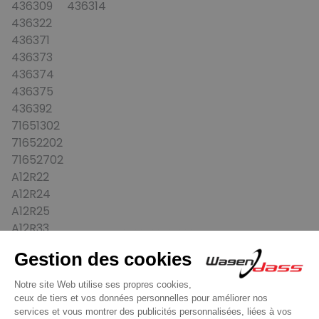
436309 436314
436322
436371
436373
436374
436375
436392
71651302
71652202
71652702
A12R22
A12R24
A12R25
A12R33
A12R34
A12R44
A12R50
A12R52
A12R53