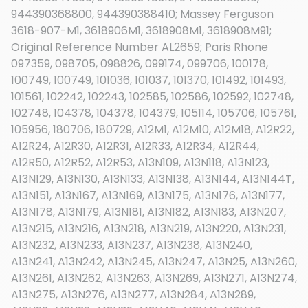
944390368800, 944390388410; Massey Ferguson
3618-907-M1, 3618906M1, 3618908M1, 3618908M91;
Original Reference Number AL2659; Paris Rhone
097359, 098705, 098826, 099174, 099706, 100178,
100749, 100749, 101036, 101037, 101370, 101492, 101493,
101561, 102242, 102243, 102585, 102586, 102592, 102748,
102748, 104378, 104378, 104379, 105114, 105706, 105761,
105956, 180706, 180729, A12M1, A12M10, A12M18, A12R22,
A12R24, A12R30, A12R31, A12R33, A12R34, A12R44,
A12R50, A12R52, A12R53, A13N109, A13N118, A13N123,
A13N129, A13N130, A13N133, A13N138, A13N144, A13N144T,
A13N151, A13N167, A13N169, A13N175, A13N176, A13N177,
A13N178, A13N179, A13N181, A13N182, A13N183, A13N207,
A13N215, A13N216, A13N218, A13N219, A13N220, A13N231,
A13N232, A13N233, A13N237, A13N238, A13N240,
A13N241, A13N242, A13N245, A13N247, A13N25, A13N260,
A13N261, A13N262, A13N263, A13N269, A13N271, A13N274,
A13N275, A13N276, A13N277, A13N284, A13N289,