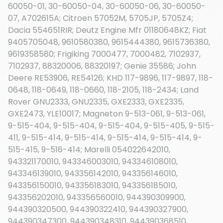
60050-01, 30-60050-04, 30-60050-06, 30-60050-
07, A702615A; Citroen 57052M, 5705JP, 5705Z4;
Dacia 554651RIR; Deutz Engine Mfr 01180648KZ; Fiat
9405705048, 9610580380, 9615444380, 9615736380,
9619358580; Frigiking 7000477, 7000482, 7102937,
7102937, 88320006, 88320197; Genie 35586; John
Deere RE53906, RE54126; KHD 117-9896, 117-9897, 118-
0648, 118-0649, 118-0660, 118-2105, 118-2434; Land
Rover GNU2333, GNU2335, GXE2333, GXE2335,
GXE2473, YLE10017; Magneton 9-513-061, 9-513-061,
9-515-404, 9-515-404, 9-515-404, 9-515-405, 9-515-
411, 9-515-414, 9-515-414, 9-515-414, 9-515-414, 9-
515-415, 9-516-414; Marelli 054022642010,
943321170010, 943346003010, 943346108010,
943346139010, 943356142010, 943356146010,
943356150010, 943356183010, 943356185010,
943356202010, 943356560010, 944390309900,
944390320500, 944390322410, 944390327900,
944390347300, 944390348310, 944390368510,