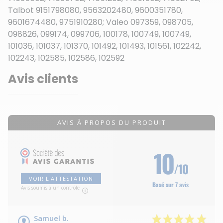
Talbot 9151798080, 9563202480, 9600351780,
9601674480, 9751910280; Valeo 097359, 098705,
098826, 099174, 099706, 100178, 100749, 100749,
101036, 101037, 101370, 101492, 101493, 101561, 102242,
102243, 102585, 102586, 102592
Avis clients
AVIS À PROPOS DU PRODUIT
10
/10
VOIR L'ATTESTATION
Basé sur 7 avis
Avis soumis à un contrôle
Samuel b.