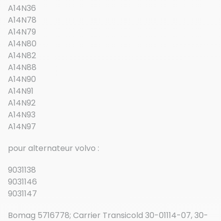
A14N36
A14N78
A14N79
A14N80
A14N82
A14N88
A14N90
A14N91
A14N92
A14N93
A14N97
pour alternateur volvo :
9031138
9031146
9031147
Bomag 5716778; Carrier Transicold 30-01114-07, 30-