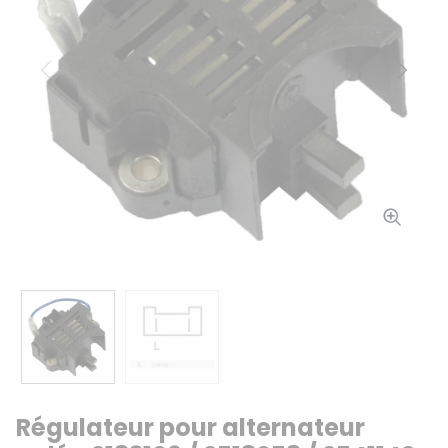
Précédent
Suiv
Régulateur pour alternateur