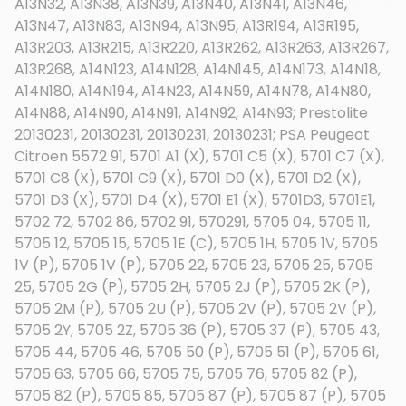
A13N32, A13N38, A13N39, A13N40, A13N41, A13N46,
A13N47, A13N83, A13N94, A13N95, A13R194, A13R195,
A13R203, A13R215, A13R220, A13R262, A13R263, A13R267,
A13R268, A14N123, A14N128, A14N145, A14N173, A14N18,
A14N180, A14N194, A14N23, A14N59, A14N78, A14N80,
A14N88, A14N90, A14N91, A14N92, A14N93; Prestolite
20130231, 20130231, 20130231, 20130231; PSA Peugeot
Citroen 5572 91, 5701 A1 (X), 5701 C5 (X), 5701 C7 (X),
5701 C8 (X), 5701 C9 (X), 5701 D0 (X), 5701 D2 (X),
5701 D3 (X), 5701 D4 (X), 5701 E1 (X), 5701D3, 5701E1,
5702 72, 5702 86, 5702 91, 570291, 5705 04, 5705 11,
5705 12, 5705 15, 5705 1E (C), 5705 1H, 5705 1V, 5705
1V (P), 5705 1V (P), 5705 22, 5705 23, 5705 25, 5705
25, 5705 2G (P), 5705 2H, 5705 2J (P), 5705 2K (P),
5705 2M (P), 5705 2U (P), 5705 2V (P), 5705 2V (P),
5705 2Y, 5705 2Z, 5705 36 (P), 5705 37 (P), 5705 43,
5705 44, 5705 46, 5705 50 (P), 5705 51 (P), 5705 61,
5705 63, 5705 66, 5705 75, 5705 76, 5705 82 (P),
5705 82 (P), 5705 85, 5705 87 (P), 5705 87 (P), 5705