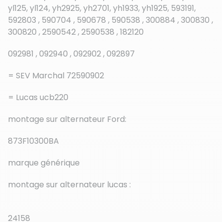
yl125, yl124, yh2925, yh2701, yh1933, yh1925, 593191,
592803 , 590704 , 590678 , 590538 , 300884 , 300830 ,
300820 , 2590542 , 2590538 , 182120
092981 , 092940 , 092902 , 092897
= SEV Marchal 72590902
= Lucas ucb220
montage sur alternateur Ford:
873F10300BA
marque générique
montage sur alternateur lucas :
24158