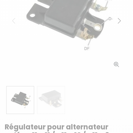
Précédent
Suiv
Régulateur pour alternateur