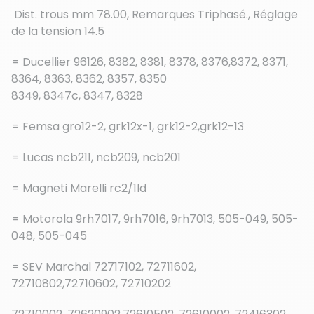
Dist. trous mm 78.00,
Remarques Triphasé.,
Réglage
de la tension 14.5
= Ducellier 96126, 8382, 8381, 8378, 8376,8372, 8371,
8364, 8363, 8362, 8357, 8350
8349, 8347c, 8347, 8328
= Femsa gro12-2, grk12x-1, grk12-2,grk12-13
= Lucas ncb211, ncb209, ncb201
= Magneti Marelli rc2/1ld
= Motorola 9rh7017, 9rh7016, 9rh7013, 505-049, 505-
048, 505-045
= SEV Marchal 72717102, 72711602,
72710802,72710602, 72710202