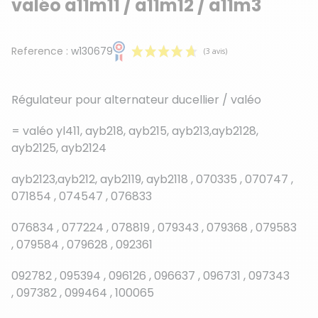
valéo a11m11 / a11m12 / a11m3
Reference :
w130679
Régulateur pour alternateur ducellier / valéo
= valéo yl411, ayb218, ayb215, ayb213,ayb2128,
ayb2125, ayb2124
(3 avis)
ayb2123,ayb212, ayb2119, ayb2118 , 070335 , 070747 ,
071854 , 074547 , 076833
076834 , 077224 , 078819 , 079343 , 079368 , 079583
, 079584 , 079628 , 092361
092782 , 095394 , 096126 , 096637 , 096731 , 097343
, 097382 , 099464 , 100065