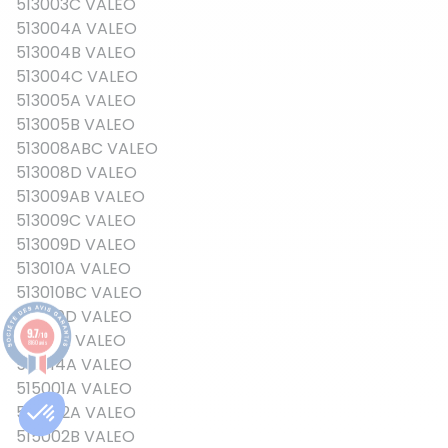
513003C VALEO
513004A VALEO
513004B VALEO
513004C VALEO
513005A VALEO
513005B VALEO
513008ABC VALEO
513008D VALEO
513009AB VALEO
513009C VALEO
513009D VALEO
513010A VALEO
513010BC VALEO
513010D VALEO
9.7
513011A VALEO
/10
8160 avis
513014A VALEO
515001A VALEO
515002A VALEO
515002B VALEO