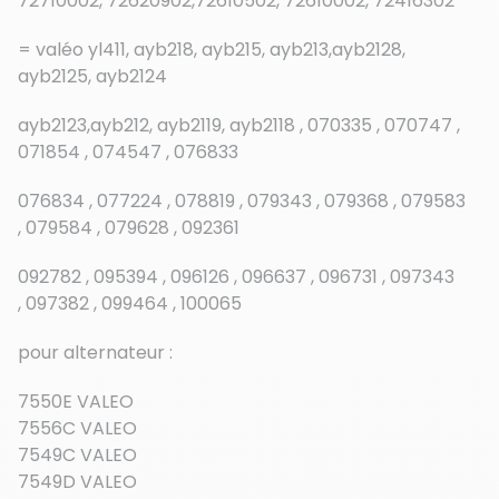
72710002, 72620902,72610502, 72610002, 72416302
= valéo yl411, ayb218, ayb215, ayb213,ayb2128,
ayb2125, ayb2124
ayb2123,ayb212, ayb2119, ayb2118 , 070335 , 070747 ,
071854 , 074547 , 076833
076834 , 077224 , 078819 , 079343 , 079368 , 079583
, 079584 , 079628 , 092361
092782 , 095394 , 096126 , 096637 , 096731 , 097343
, 097382 , 099464 , 100065
pour alternateur :
7550E VALEO
7556C VALEO
7549C VALEO
7549D VALEO