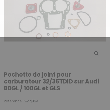
Pochette de joint pour
carburateur 32/35TDID sur Audi
80GL / 100GL et GLS
Reference :
wag964