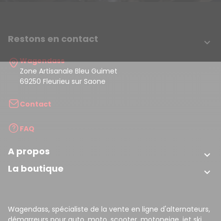
Restons en contact

Wagendass
Zone Artisanale Bleu Guimet
69250 Fleurieu sur Saone
Contact
FAQ
A propos

La boutique

Wagendass, spécialiste de la vente en ligne d'alternateurs,
démarreurs pour auto, moto, scooter, motoneige, jet ski,