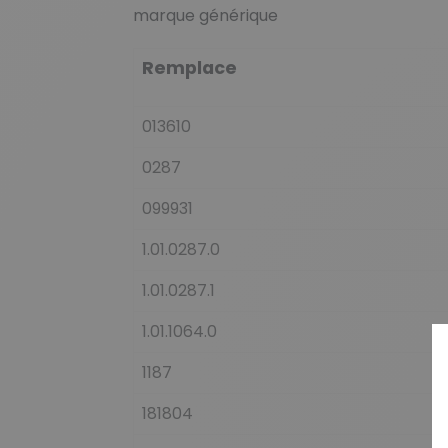
marque générique
Remplace
013610
0287
099931
1.01.0287.0
1.01.0287.1
1.01.1064.0
1187
181804