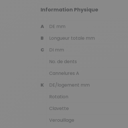
Information Physique
A
DE mm
B
Longueur totale mm
C
DI mm
No. de dents
Cannelures A
K
DE/logement mm
Rotation
Clavette
Verouillage