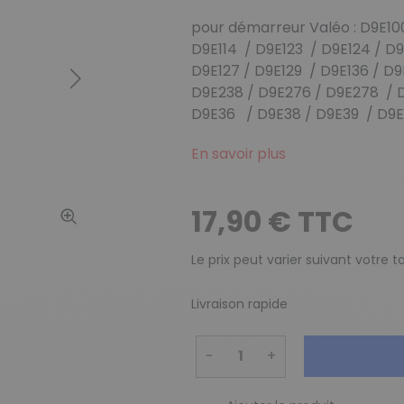
pour démarreur Valéo :
D9E100
D9E114 / D9E123 / D9E124 / 
D9E127 / D9E129 / D9E136 / D9
Suivant
D9E238 / D9E276 / D9E278 
D9E36 / D9E38 / D9E39 / D9E
En savoir plus
17,90 € TTC
Le prix peut varier suivant votre 
Livraison rapide
−
+