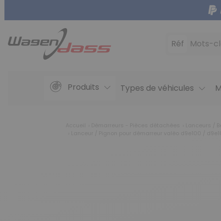
Réf
Mots-cl
Produits
Types de véhicules
M
Accueil
Démarreurs - Pièces détachées
Lanceurs / B
Lanceur / Pignon pour démarreur valéo d9e100 / d9e1