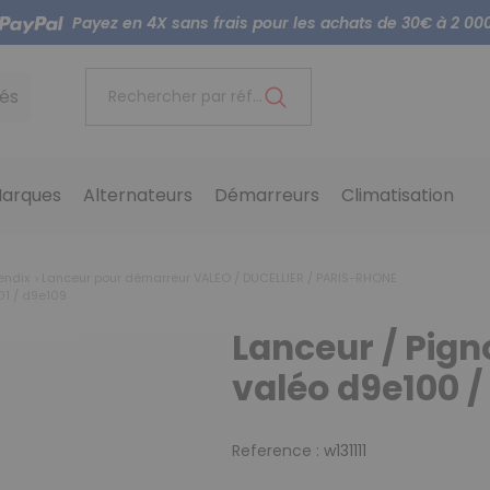
Payez en 4X sans frais pour les achats de 30€ à 2 00
és
Rechercher par référence...
arques
Alternateurs
Démarreurs
Climatisation
endix
Lanceur pour démarreur VALEO / DUCELLIER / PARIS-RHONE
01 / d9e109
Lanceur / Pig
valéo d9e100 /
Reference :
w131111