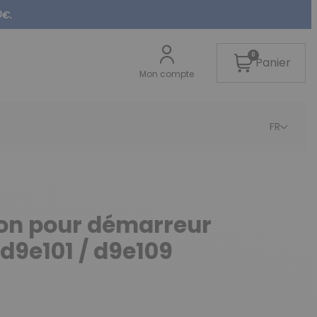
0€.
0
Panier
Mon compte
FR
non pour démarreur
 d9e101 / d9e109