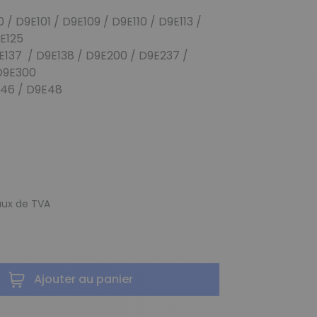
 / D9E101 / D9E109 / D9E110 / D9E113 /
D9E125
E137 / D9E138 / D9E200 / D9E237 /
/ D9E300
46 / D9E48
taux de TVA
Ajouter au panier