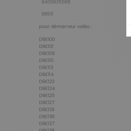
9405835568
99931
pour démarreur valéo :
D9E100
D9E101
D9E109
D9E110
D9E113
D9E114
D9E123
D9E124
D9E125
D9E127
D9E129
D9E136
D9E137
D9E138