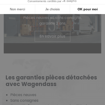
Wagendass s’engage pour la
durabilité de votre véhicule
Pièces neuves et sans consigne,
garantie 2 ans
En savoir plus
Les garanties pièces détachées
avec Wagendass
Pièces neuves
Sans consignes