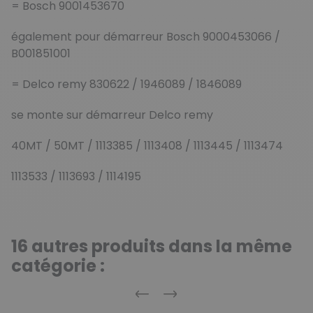
= Bosch 9001453670
également pour démarreur Bosch 9000453066 /
B001851001
= Delco remy 830622 / 1946089 / 1846089
se monte sur démarreur Delco remy
40MT / 50MT / 1113385 / 1113408 / 1113445 / 1113474
1113533 / 1113693 / 1114195
16 autres produits dans la même
catégorie :
Précédent
Suivant