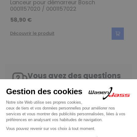
Lanceur pour démarreur Bosch
0001157020 / 0001157022
58,90 €
Découvrir le produit
Vous avez des questions
?
Consultez notre FAQ
Contactez-nous