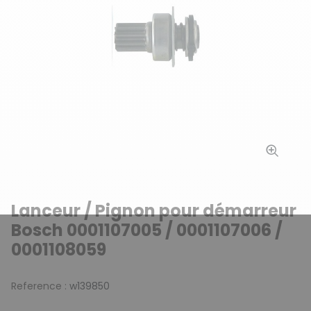
Lanceur / Pignon pour démarreur
Bosch 0001107005 / 0001107006 /
0001108059
Reference :
w139850