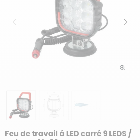
Précédent
Suiv
Feu de travail á LED carré 9 LEDS /