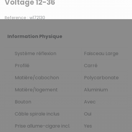
Voltage 12-36
Reference :
w172130
Information Physique
Système réflexion
Faisceau Large
Profilé
Carré
Matière/cabochon
Polycarbonate
Matière/logement
Aluminium
Bouton
Avec
Câble spirale inclus
Oui
Prise allume-cigare incl.
Yes