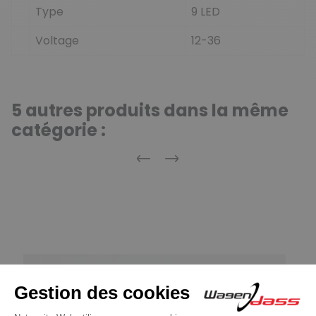
Type
9 LED
Voltage
12-36
5 autres produits dans la même
catégorie :
Précédent
Suivant