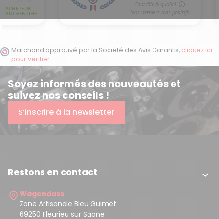
Marchand approuvé par la Société des Avis Garantis,
cliquez ici
pour vérifier
.
(1 avis)
Soyez informés des nouveautés et
suivez nos conseils !
S’inscrire à la newsletter
Restons en contact

Wagendass
Zone Artisanale Bleu Guimet
69250 Fleurieu sur Saone