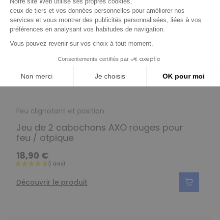
Feu clignotant et position
Jeu de 2 cabochons AXO rouges pour
feu / otpique
18,90 €
Découvrir le produit