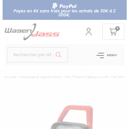
Payez en 4X sans frais pour les achats de 30€ à 2
000€.
0
Rechercher par référence...
MENU
Accueil
Eclairage et signalisation
Feu / Phare / Optique a LED
Feu de trav