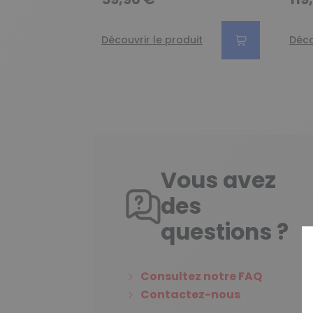
Découvrir le produit
Déco
Vous avez
des
questions ?
Consultez notre FAQ
Contactez-nous