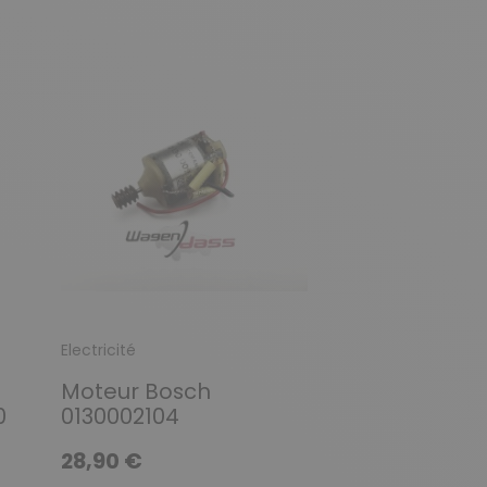
Précédent
Suivant
Electricité
Connecteur et 
Moteur Bosch
Kit mutli br
0
0130002104
relais
28,90 €
4,90 €