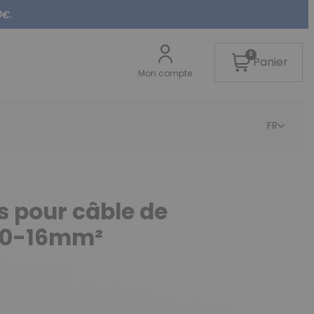
0€.
0
Panier
Mon compte
FR
s pour câble de
 10-16mm²