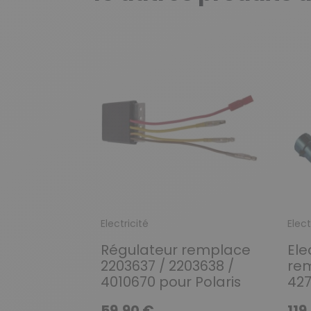
Electricité
Elect
Régulateur remplace
Ele
2203637 / 2203638 /
rem
4010670 pour Polaris
427
59,90 €
119