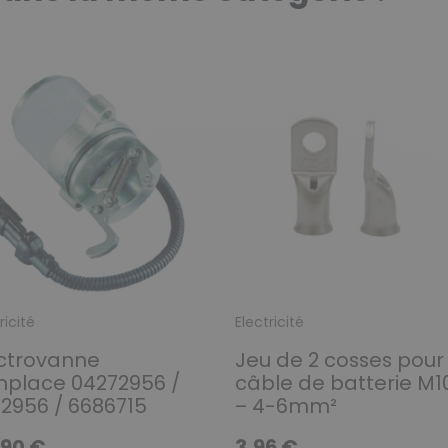
ricité
Electricité
ctrovanne
Jeu de 2 cosses pour
place 04272956 /
câble de batterie M1
2956 / 6686715
– 4-6mm²
,90 €
3,96 €