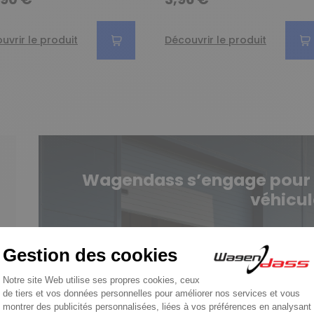
uvrir le produit
Découvrir le produit
Wagendass s’engage pour la
véhicul
Pièces neuves et sans consi
En savoir p