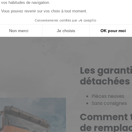
Les garant
détachées
Pièces neuves
Sans consignes
Comment tr
de remplac