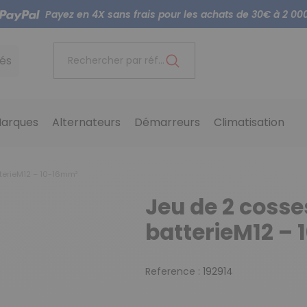
Payez en 4X sans frais pour les achats de 30€ à 2 00
és
Rechercher par référence...
arques
Alternateurs
Démarreurs
Climatisation
terieM12 – 10-16mm²
Jeu de 2 cosse
batterieM12 –
Reference :
192914