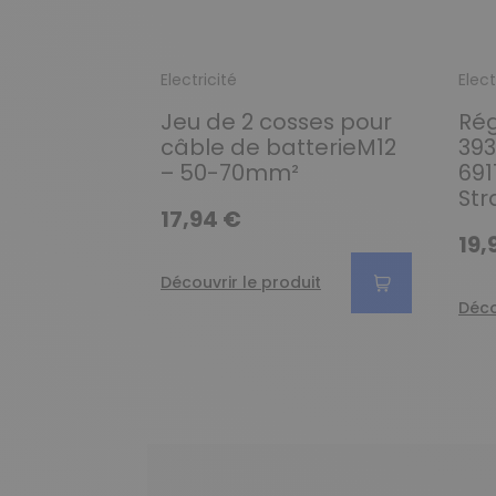
Electricité
Elect
Jeu de 2 cosses pour
Ré
câble de batterieM12
393
– 50-70mm²
691
Str
17,94 €
19,
Découvrir le produit
Déco