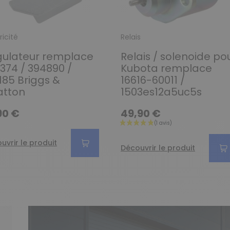
ricité
Relais
gulateur remplace
Relais / solenoide po
374 / 394890 /
Kubota remplace
185 Briggs &
16616-60011 /
atton
1503es12a5uc5s
90 €
49,90 €
uvrir le produit
Découvrir le produit