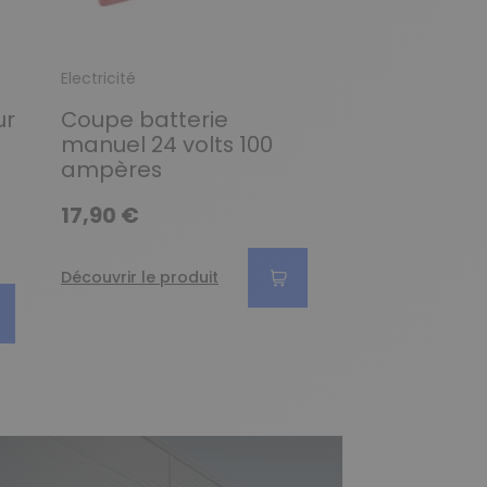
Electricité
Electricité
ur
Coupe batterie
Jeu de 2 co
manuel 24 volts 100
câble de ba
ampères
50-70mm²
17,90 €
17,94 €
Découvrir le produit
Découvrir le pro