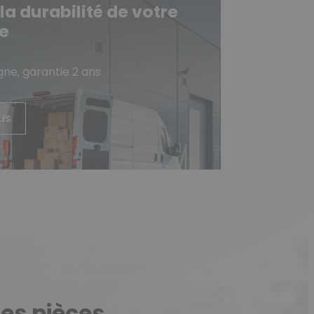
 durabilité de votre
e
gne, garantie 2 ans
lus
ies pièces