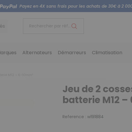
Payez en 4X sans frais pour les achats de 30€ à 2 00
és
Rechercher par référence...
arques
Alternateurs
Démarreurs
Climatisation
terie M12 – 6-10mm²
Jeu de 2 cosse
batterie M12 
Reference :
w191884