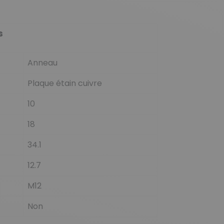
s
Anneau
Plaque étain cuivre
10
18
34.1
12.7
M12
Non