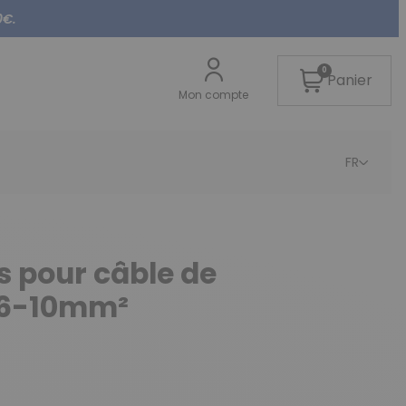
0€.
0
Panier
Mon compte
FR
s pour câble de
– 6-10mm²