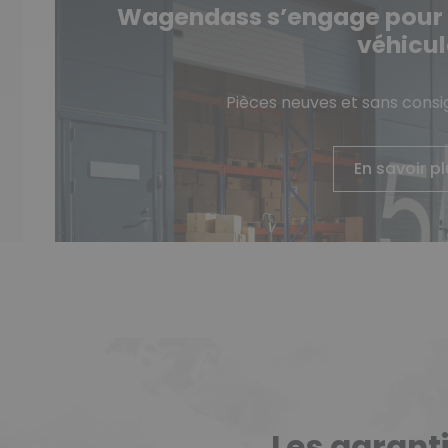
Wagendass s’engage pour la
véhicul
Pièces neuves et sans consi
En savoir p
Les garant