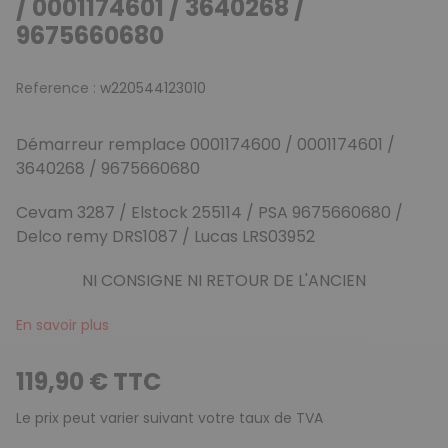
/ 0001174601 / 3640268 /
9675660680
Reference :
w220544123010
Démarreur remplace 0001174600 / 0001174601 /
3640268 / 9675660680
Cevam 3287 / Elstock 255114 / PSA 9675660680 /
Delco remy DRS1087 / Lucas LRS03952
NI CONSIGNE NI RETOUR DE L'ANCIEN
En savoir plus
119,90 € TTC
Le prix peut varier suivant votre taux de TVA