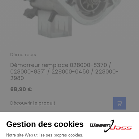
Démarreurs
Démarreur remplace 028000-8370 /
028000-8371 / 228000-0450 / 228000-
2980
68,90 €
Découvrir le produit