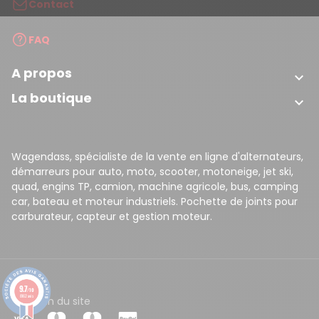
Contact
FAQ
A propos

La boutique

Wagendass, spécialiste de la vente en ligne d'alternateurs,
démarreurs pour auto, moto, scooter, motoneige, jet ski,
quad, engins TP, camion, machine agricole, bus, camping
car, bateau et moteur industriels. Pochette de joints pour
carburateur, capteur et gestion moteur.
9.7
/10
8162 avis
CGV
Plan du site