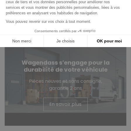
Vous avez des questions
?
Consultez notre FAQ
Contactez-nous
Wagendass s’engage pour la
durabilité de votre véhicule
Pièces neuves et sans consigne,
garantie 2 ans
En savoir plus