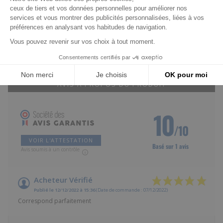
2732cc)
Avis clients
AVIS À PROPOS DU PRODUIT
10
/10
VOIR L'ATTESTATION
Basé sur 1 avis
Avis soumis à un contrôle
Acheteur Vérifié
Publié le 12/12/2022 à 15:36
(Date de commande : 07/12/2022)
Correspond parfaitement