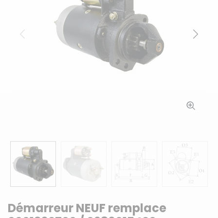
Précédent
Suiv
Démarreur NEUF remplace