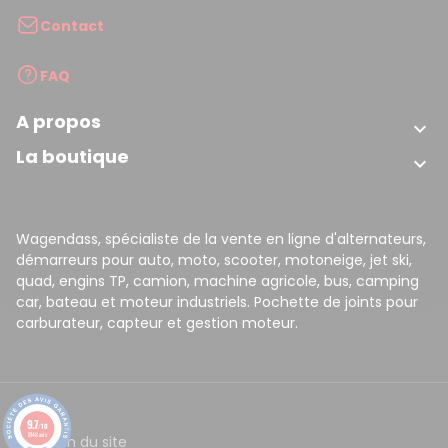
Contact
FAQ
A propos

La boutique

Wagendass, spécialiste de la vente en ligne d'alternateurs,
démarreurs pour auto, moto, scooter, motoneige, jet ski,
quad, engins TP, camion, machine agricole, bus, camping
car, bateau et moteur industriels. Pochette de joints pour
carburateur, capteur et gestion moteur.
9.7
/10
8148 avis
CGV
Plan du site