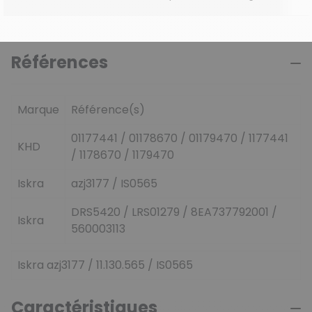
Références
Marque
Référence(s)
01177441 / 01178670 / 01179470 / 1177441
KHD
/ 1178670 / 1179470
Iskra
azj3177 / IS0565
DRS5420 / LRS01279 / 8EA737792001 /
Iskra
560003113
Iskra azj3177 / 11.130.565 / IS0565
Caractéristiques