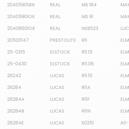
20405901BN
REAL
MS 184
MA
20405901OE
REAL
MS 91
MA
20408601OE
REAL
NSB523
LUC
20500147
PRESTOLITE
R11
EL
25-0315
ELSTOCK
R11.01
EL
25-0430
ELSTOCK
R11.06
EL
26242
LUCAS
R11.10
EL
26284
LUCAS
R11A
EL
26284A
LUCAS
R11F
EL
26284B
LUCAS
R11N
EL
26284E
LUCAS
S0251
AS-