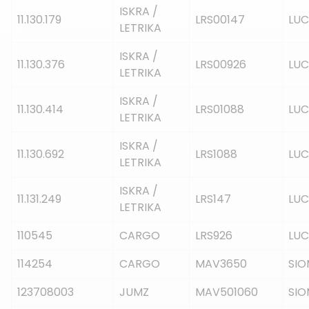
ISKRA /
11.130.179
LRS00147
LUC
LETRIKA
ISKRA /
11.130.376
LRS00926
LUC
LETRIKA
ISKRA /
11.130.414
LRS01088
LUC
LETRIKA
ISKRA /
11.130.692
LRS1088
LUC
LETRIKA
ISKRA /
11.131.249
LRS147
LUC
LETRIKA
110545
CARGO
LRS926
LUC
114254
CARGO
MAV3650
SIO
123708003
JUMZ
MAV501060
SIO