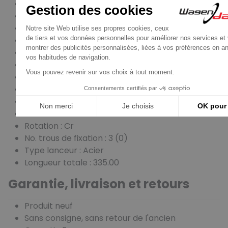
Flasque montage : 89.00
Distance lanceur : 48.00
Distance/arrière : 227.00
Distance/avant : 95.00
No. de dents : 11
B+ : M10
Type couronne : Dd
Distance : 89.50
Distance 2 : 127.00
Distance 3 : 89.50
Rotation : Cr
No. trous de fixation : 3 (0)
Type lanceur : Acier
Longueur totale : 335.00
Garantie, livraison et retours
Produit neuf
Sans consigne, sans retour de l'ancien