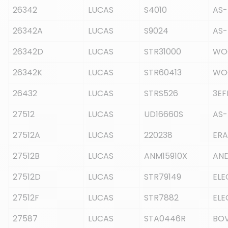
26342
LUCAS
S4010
AS-
26342A
LUCAS
S9024
AS-
26342D
LUCAS
STR31000
WO
26342K
LUCAS
STR60413
WO
26432
LUCAS
STRS526
3EF
27512
LUCAS
UD16660S
AS-
27512A
LUCAS
220238
ERA
27512B
LUCAS
ANM15910X
AND
27512D
LUCAS
STR79149
EL
27512F
LUCAS
STR7882
EL
27587
LUCAS
STA0446R
BO