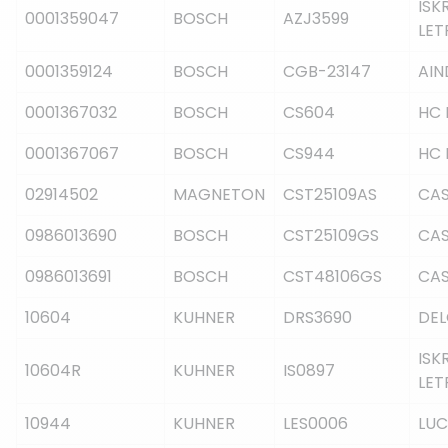
ISK
0001359047
BOSCH
AZJ3599
LET
0001359124
BOSCH
CGB-23147
AIN
0001367032
BOSCH
CS604
HC 
0001367067
BOSCH
CS944
HC 
02914502
MAGNETON
CST25109AS
CA
0986013690
BOSCH
CST25109GS
CA
0986013691
BOSCH
CST48106GS
CA
10604
KUHNER
DRS3690
DE
ISK
10604R
KUHNER
IS0897
LET
10944
KUHNER
LES0006
LUC