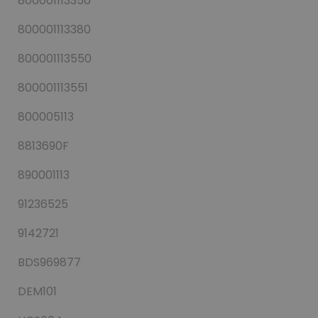
800001113350
800001113380
800001113550
800001113551
800005113
8813690F
890001113
91236525
9142721
BDS969877
DEM101