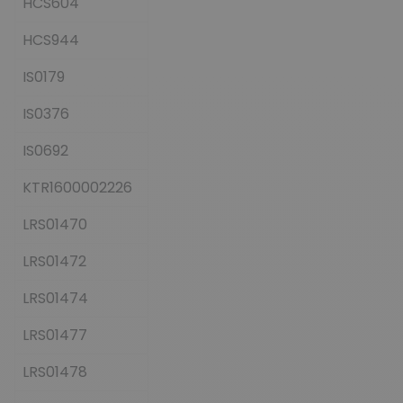
HCS604
HCS944
IS0179
IS0376
IS0692
KTR1600002226
LRS01470
LRS01472
LRS01474
LRS01477
LRS01478