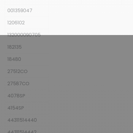
001359047
1206102
132000090705
182135
18480
27512CO
27587CO
4078SP
4154SP
44311514440
44311514442