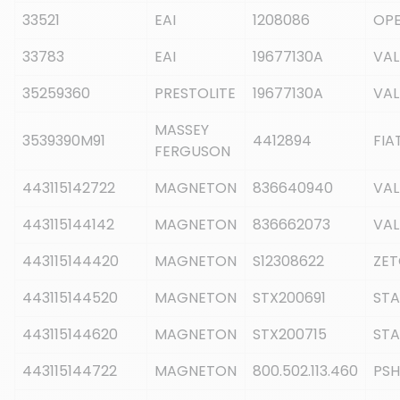
33521
EAI
1208086
OPE
33783
EAI
19677130A
VA
35259360
PRESTOLITE
19677130A
VAL
MASSEY
3539390M91
4412894
FIA
FERGUSON
443115142722
MAGNETON
836640940
VA
443115144142
MAGNETON
836662073
VA
443115144420
MAGNETON
S12308622
ZE
443115144520
MAGNETON
STX200691
ST
443115144620
MAGNETON
STX200715
ST
443115144722
MAGNETON
800.502.113.460
PSH