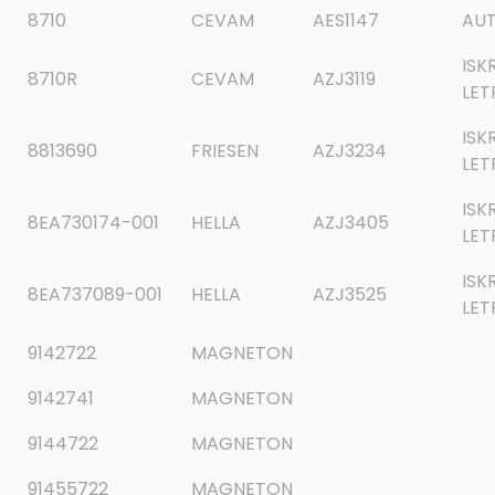
8710
CEVAM
AES1147
AU
ISK
8710R
CEVAM
AZJ3119
LET
ISK
8813690
FRIESEN
AZJ3234
LET
ISK
8EA730174-001
HELLA
AZJ3405
LET
ISK
8EA737089-001
HELLA
AZJ3525
LET
9142722
MAGNETON
9142741
MAGNETON
9144722
MAGNETON
91455722
MAGNETON