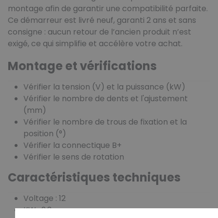
montage afin de garantir une compatibilité parfaite.
Ce démarreur est livré neuf, garanti 2 ans et sans
consigne : aucun retour de l’ancien produit n’est
exigé, ce qui simplifie et accélère votre achat.
Montage et vérifications
Vérifier la tension (V) et la puissance (kW)
Vérifier le nombre de dents et l'ajustement
(mm)
Vérifier le nombre de trous de fixation et la
position (°)
Vérifier la connectique B+
Vérifier le sens de rotation
Caractéristiques techniques
Voltage : 12
KW : 2.8