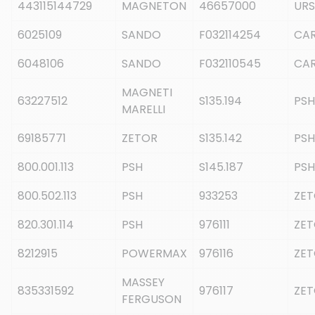
443115144729
MAGNETON
46657000
URS
6025109
SANDO
F032114254
CA
6048106
SANDO
F032110545
CA
MAGNETI
63227512
S135.194
PSH
MARELLI
69185771
ZETOR
S135.142
PSH
800.001.113
PSH
S145.187
PSH
800.502.113
PSH
933253
ZE
820.301.114
PSH
976111
ZE
8212915
POWERMAX
976116
ZE
MASSEY
835331592
976117
ZE
FERGUSON