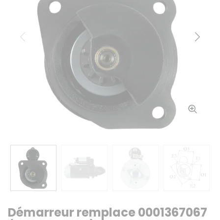
Précédent
Suiv
Démarreur remplace 0001367067