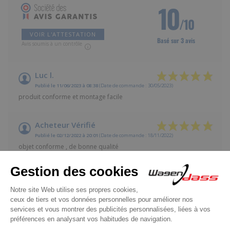
10
/10
VOIR L'ATTESTATION
Basé sur 3 avis
Avis soumis à un contrôle
Luc l.
Publié le 11/06/2023 à 08:38
(Date de commande : 30/05/2023)
produit conforme et montage facile
Acheteur Vérifié
Publié le 02/12/2022 à 20:01
(Date de commande : 18/11/2022)
objet conforme , de bonne qualité
Acheteur Vérifié
Publié le 15/08/2019 à 10:58
(Date de commande : 07/08/2019)
completement satisfait