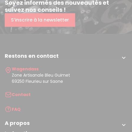
Soyez informés des nouveautés et
suivez nos conseils !
S’inscrire à la newsletter
Restons en contact

Wagendass
Zone Artisanale Bleu Guimet
69250 Fleurieu sur Saone
Contact
(33 avis)
FAQ
A propos
