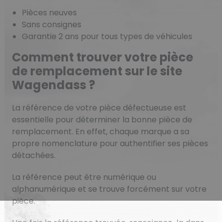
Pièces neuves
Sans consignes
Garantie 2 ans pour tous types de véhicules
Comment trouver votre pièce
de remplacement sur le site
Wagendass ?
La référence de votre pièce défectueuse est
essentielle pour déterminer la bonne pièce de
remplacement. En effet, chaque marque a sa
propre nomenclature pour authentifier ses pièces
détachées.
La référence peut être numérique ou
alphanumérique et se trouve forcément sur votre
pièce.