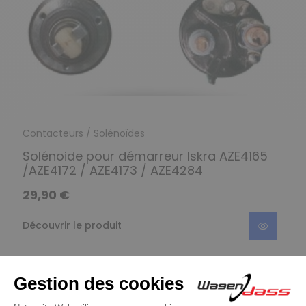
Contacteurs / Solénoïdes
Solénoide pour démarreur Iskra AZE4165
/AZE4172 / AZE4173 / AZE4284
29,90 €
Découvrir le produit