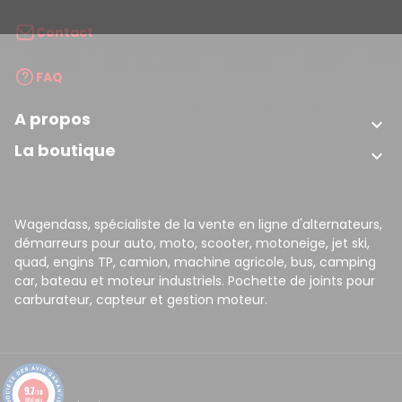
Contact
FAQ
A propos

La boutique

Wagendass, spécialiste de la vente en ligne d'alternateurs,
démarreurs pour auto, moto, scooter, motoneige, jet ski,
quad, engins TP, camion, machine agricole, bus, camping
car, bateau et moteur industriels. Pochette de joints pour
carburateur, capteur et gestion moteur.
9.7
/10
8156 avis