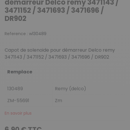
démarreur Delco remy 3471143 /
3471152 / 3471693 / 3471696 /
DR902
Reference :
w130489
Capot de solenoide pour démarreur Delco remy
3471143 / 3471152 / 3471693 / 3471696 / DR902
Remplace
130489
Remy (delco)
ZM-55691
Zm
En savoir plus
6,90 € TTC