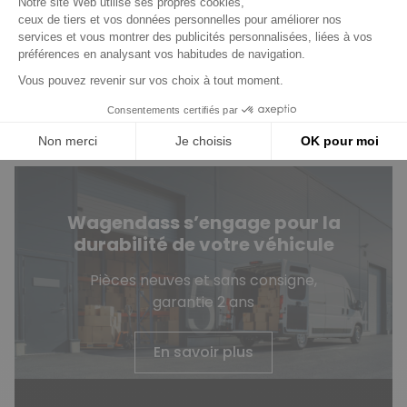
Vous avez des questions
?
Consultez notre FAQ
Contactez-nous
Wagendass s’engage pour la
durabilité de votre véhicule
Pièces neuves et sans consigne,
garantie 2 ans
En savoir plus