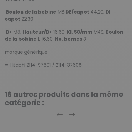
Boulon de la bobine
M8,
DE/capot
44.20,
DI
capot
22.30
B+
M8,
Hauteur/B+
16.60,
Kl. 50/mm
M4S,
Boulon
de la bobine l.
16.60,
No. bornes
3
marque générique
= Hitachi 2114-97601 / 2114-37608
16 autres produits dans la même
catégorie :
Précédent
Suivant