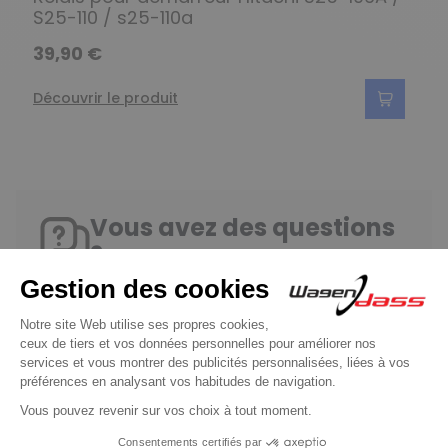
S25-110 / s25-110a
39,90 €
Découvrir le produit
Vous avez des questions
?
Consultez notre FAQ
Contactez-nous
Wagendass s’engage pour la