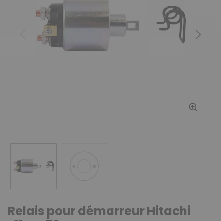
Précédent
Suiv
Relais pour démarreur Hitachi