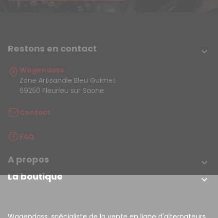
Restons en contact

Wagendass
Zone Artisanale Bleu Guimet
69250 Fleurieu sur Saone
Contact
FAQ
A propos

La boutique

Wagendass, spécialiste de la vente en ligne d'alternateurs,