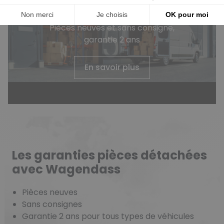
durabilité de votre véhicule
Pièces neuves et sans consigne,
garantie 2 ans
En savoir plus
Les garanties pièces détachées
avec Wagendass
Pièces neuves
Sans consignes
Garantie 2 ans pour tous types de véhicules