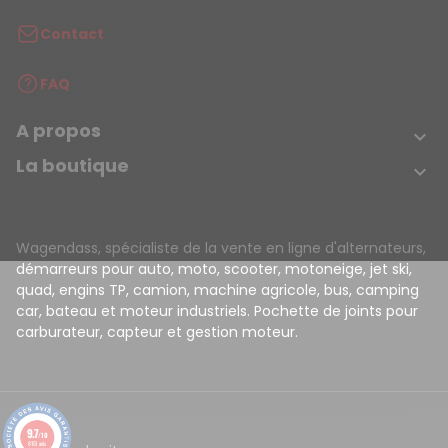
Contact
FAQ
A propos

La boutique

Wagendass, spécialiste de la vente en ligne d'alternateurs,
démarreurs pour auto, moto, scooter, motoneige, jet ski,
quad, engins TP, camion, machine agricole, bus, camping
car, bateau et moteur industriels. Pochette de joints pour
carburateur, capteur et gestion moteur.
9.7
/10
8151 avis