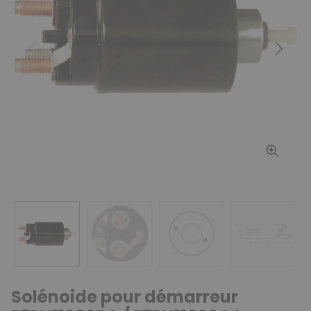
Précédent
Suiv
Solénoide pour démarreur