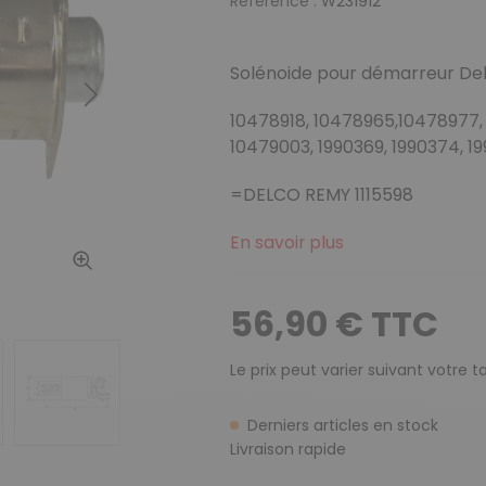
Reference :
W231912
Solénoide pour démarreur De
Suivant
10478918, 10478965,10478977,
10479003, 1990369, 1990374, 1
=DELCO REMY 1115598
En savoir plus
56,90 € TTC
Le prix peut varier suivant votre 
Derniers articles en stock
Livraison rapide