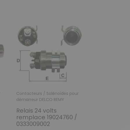
Précédent
Suivant
r
Contacteurs / Solénoïdes pour
Contacteurs / So
démarreur DELCO REMY
démarreur DELC
Relais 24 volts
Plongeur po
remplace 19024760 /
démarreur 
0333009002
remy 41MT /