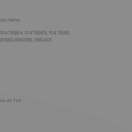
lco remy
 10478984, 10478985, 10478991,
990380,1990396, 1990401
taux de TVA