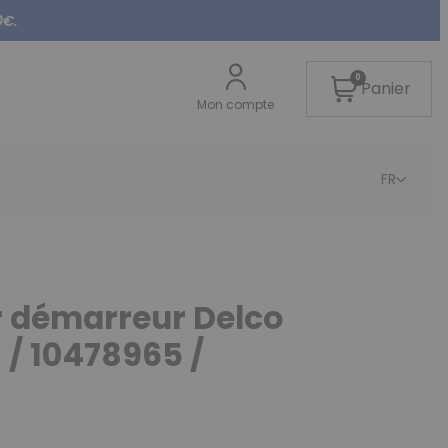
0€.
0
Panier
Mon compte
FR
r démarreur Delco
 / 10478965 /