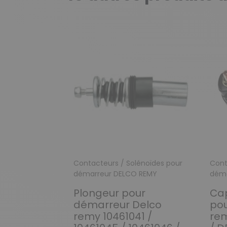
Contacteurs / Solénoïdes pour
Cont
démarreur DELCO REMY
déma
Plongeur pour
Cap
démarreur Delco
pou
remy 10461041 /
rem