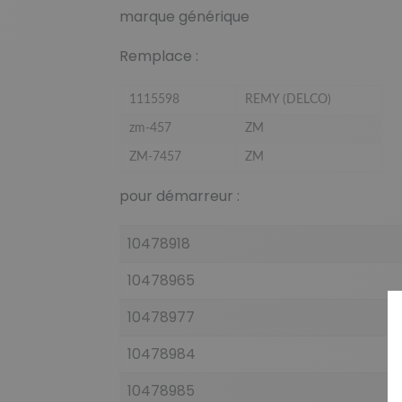
marque générique
Remplace :
1115598
REMY (DELCO)
zm-457
ZM
ZM-7457
ZM
pour démarreur :
10478918
10478965
10478977
10478984
10478985