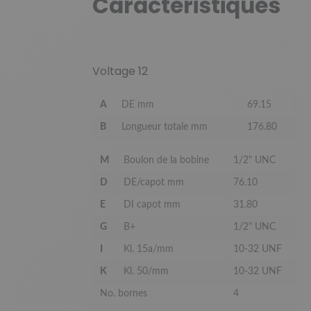
Caractéristiques
Voltage 12
A
DE mm
69.15
B
Longueur totale mm
176.80
M
Boulon de la bobine
1/2" UNC
D
DE/capot mm
76.10
E
DI capot mm
31.80
G
B+
1/2" UNC
I
Kl. 15a/mm
10-32 UNF
K
Kl. 50/mm
10-32 UNF
No. bornes
4