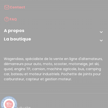
Contact
FAQ
A propos

La boutique

Wagendass, spécialiste de la vente en ligne d'alternateurs,
démarreurs pour auto, moto, scooter, motoneige, jet ski,
quad, engins TP, camion, machine agricole, bus, camping
car, bateau et moteur industriels. Pochette de joints pour
carburateur, capteur et gestion moteur.
9.7
/10
8149 avis
CGV
Plan du site