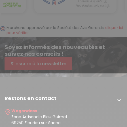
Marchand approuvé par la Société des Avis Garantis,
cliquez ici
pour vérifier
.
Soyez informés des nouveautés et
suivez nos conseils !
S’inscrire à la newsletter
Restons en contact

Wagendass
Zone Artisanale Bleu Guimet
69250 Fleurieu sur Saone