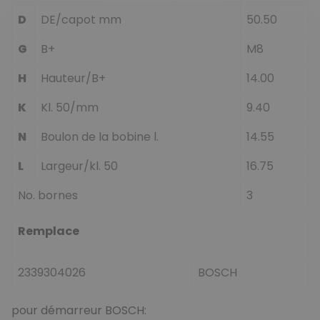
D
DE/capot mm
50.50
G
B+
M8
H
Hauteur/B+
14.00
K
Kl. 50/mm
9.40
N
Boulon de la bobine l.
14.55
L
Largeur/kl. 50
16.75
No. bornes
3
Remplace
2339304026
BOSCH
pour démarreur BOSCH: