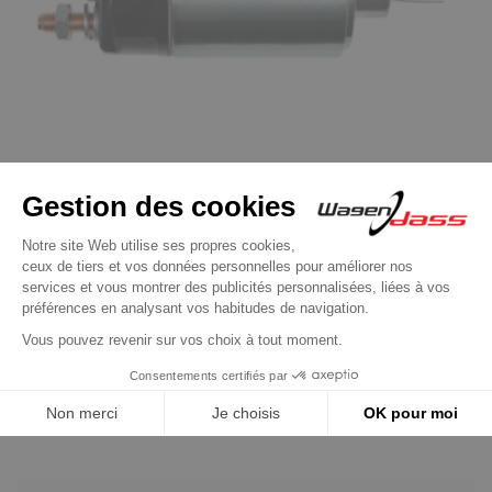
Contacteurs / Solénoïdes pour démarreur BOSCH
Contacteur / Solénoïde pour démarreur
0001157021/ 0001208044 / 0001208051
24,90 €
Découvrir le produit