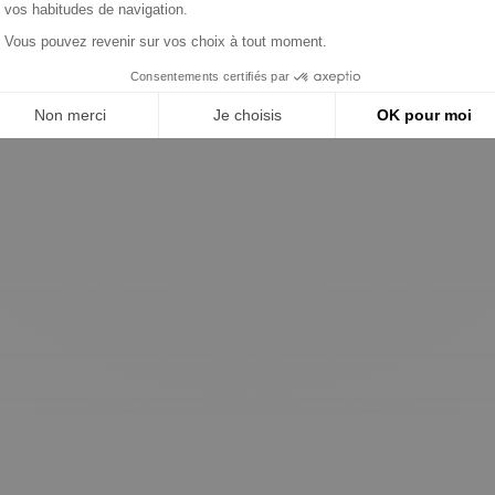
ZM
ERA