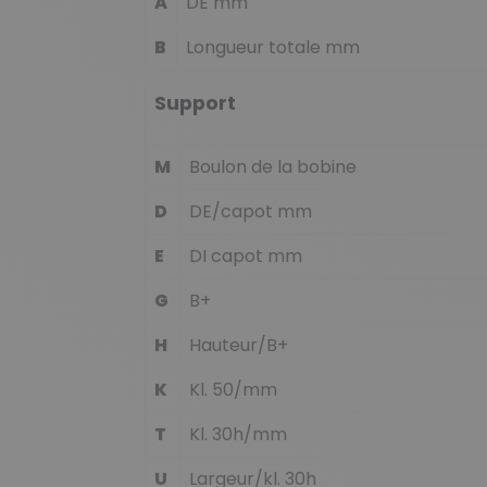
A
DE mm
B
Longueur totale mm
Support
M
Boulon de la bobine
D
DE/capot mm
E
DI capot mm
G
B+
H
Hauteur/B+
K
Kl. 50/mm
T
Kl. 30h/mm
U
Largeur/kl. 30h