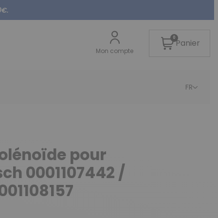
0€.
0
Panier
Mon compte
FR
olénoïde pour
ch 0001107442 /
001108157