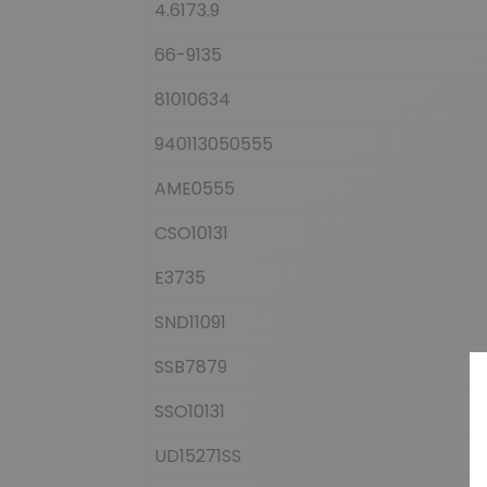
4.6173.9
66-9135
81010634
940113050555
AME0555
CSO10131
E3735
SND11091
SSB7879
SSO10131
UD15271SS