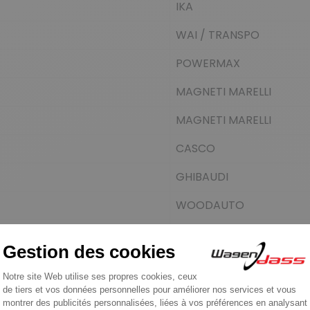
IKA
WAI / TRANSPO
POWERMAX
MAGNETI MARELLI
MAGNETI MARELLI
CASCO
GHIBAUDI
WOODAUTO
KRAUF
SANDO
AS-PL