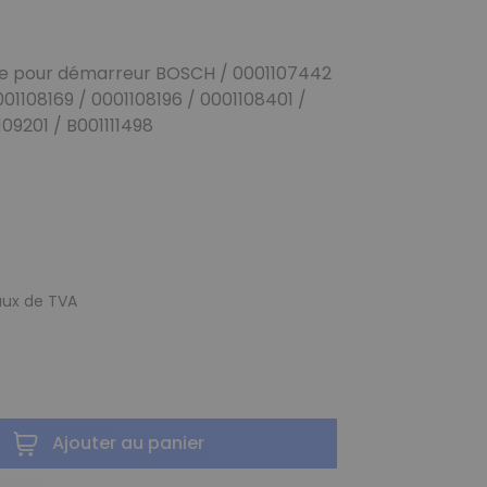
ïde pour démarreur BOSCH / 0001107442
01108169 / 0001108196 / 0001108401 /
09201 / B001111498
taux de TVA
Ajouter au panier