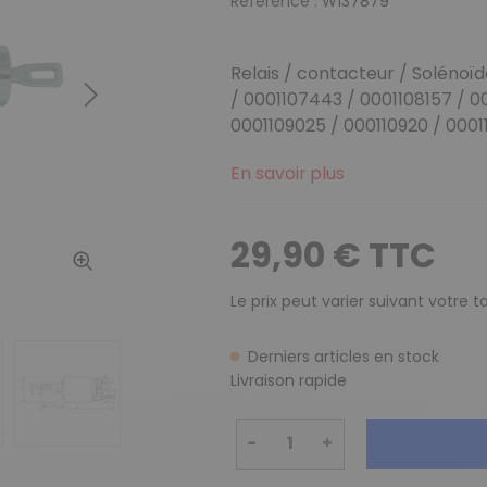
Reference :
W137879
Relais / contacteur / Soléno
/ 0001107443 / 0001108157 / 00
Suivant
0001109025 / 000110920 / 00011
En savoir plus
29,90 € TTC
Le prix peut varier suivant votre 
Derniers articles en stock
Livraison rapide
−
+