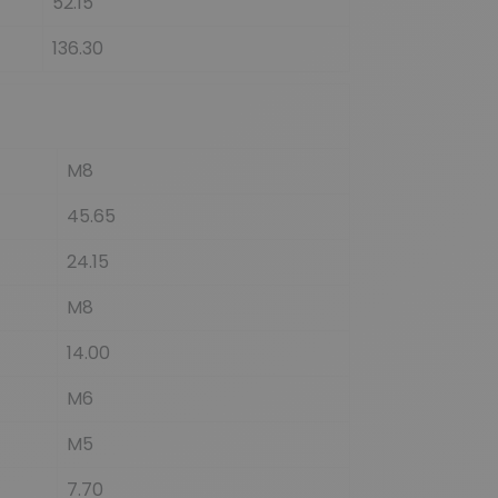
52.15
136.30
M8
45.65
24.15
M8
14.00
M6
M5
7.70