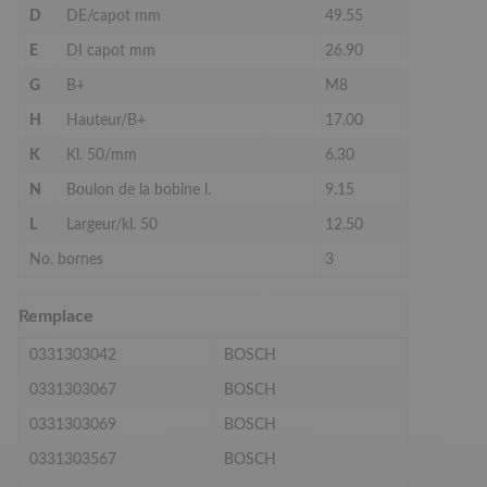
D
DE/capot mm
49.55
E
DI capot mm
26.90
G
B+
M8
H
Hauteur/B+
17.00
K
Kl. 50/mm
6.30
N
Boulon de la bobine l.
9.15
L
Largeur/kl. 50
12.50
No. bornes
3
Remplace
0331303042
BOSCH
0331303067
BOSCH
0331303069
BOSCH
0331303567
BOSCH