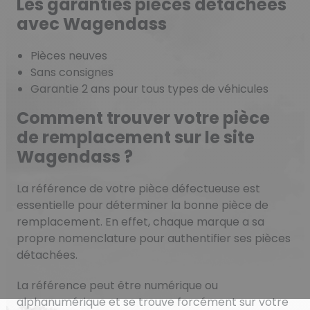
Les garanties pièces détachées
avec Wagendass
Pièces neuves
Sans consignes
Garantie 2 ans pour tous types de véhicules
Comment trouver votre pièce
de remplacement sur le site
Wagendass ?
La référence de votre pièce défectueuse est
essentielle pour déterminer la bonne pièce de
remplacement. En effet, chaque marque a sa
propre nomenclature pour authentifier ses pièces
détachées.
La référence peut être numérique ou
alphanumérique et se trouve forcément sur votre