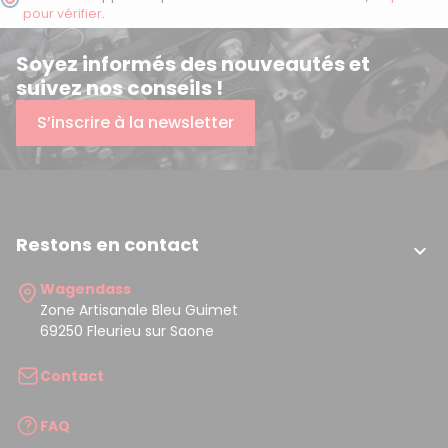
pour vérifier
.
Soyez informés des nouveautés et
suivez nos conseils !
S’inscrire à la newsletter
Restons en contact

Wagendass
Zone Artisanale Bleu Guimet
69250 Fleurieu sur Saone
Contact
FAQ
(1 avis)