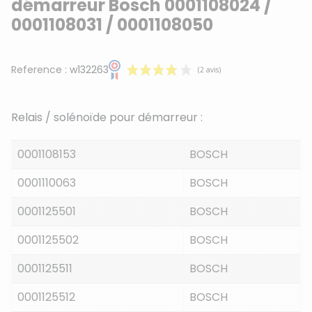
démarreur Bosch 0001108024 /
0001108031 / 0001108050
Reference :
w132263
Relais / solénoïde pour démarreur :
0001108153
BOSCH
0001110063
BOSCH
(2 avis)
0001125501
BOSCH
0001125502
BOSCH
0001125511
BOSCH
0001125512
BOSCH