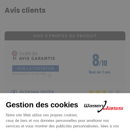
Avis clients
AVIS À PROPOS DU PRODUIT
8
/10
VOIR L'ATTESTATION
Basé sur 2 avis
Avis soumis à un contrôle
Acheteur Vérifié
Publié le 06/07/2019 à 17:30
(Date de commande : 24/06/2019)
J'ai été obligé de remettre le noyau de l'ancien solenoiide la
longueur de la tige de commande n'est pas la même
Acheteur Vérifié
Publié le 03/12/2018 à 11:23
(Date de commande : 24/11/2018)