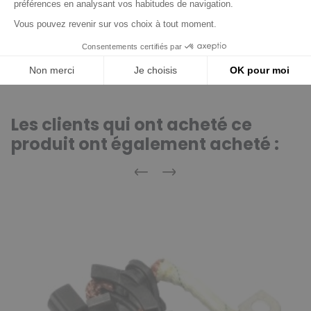
Très bon produit
Les clients qui ont acheté ce
produit ont également acheté :
Précédent
Suivant