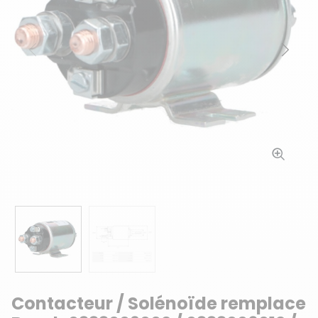
Précédent
Suiv
Contacteur / Solénoïde remplace