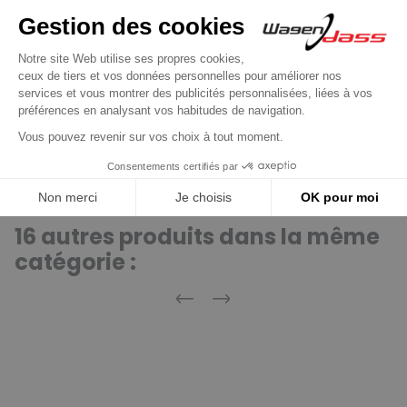
46321
MEAT & DORIA
CQ2030729
CQ
UD806937(BOSCH)SS
AS-PL
SOL1044
ELECTROLOG
16 autres produits dans la même
catégorie :
Précédent
Suivant