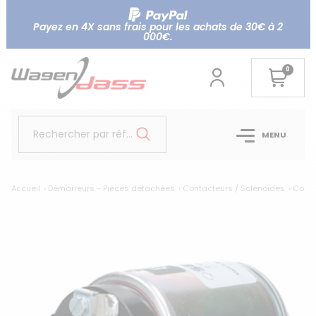
Payez en 4X sans frais pour les achats de 30€ à 2
000€.
0
Rechercher par référence...
MENU
Accueil
Démarreurs - Pièces détachées
Contacteurs / Solénoïdes
Conta