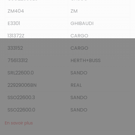
ZM404
ZM
E3301
GHIBAUDI
131372Z
CARGO
333152
CARGO
75613312
HERTH+BUSS
SRL22600.0
SANDO
22929006BN
REAL
SSO22600.3
SANDO
SSO22600.0
SANDO
En savoir plus