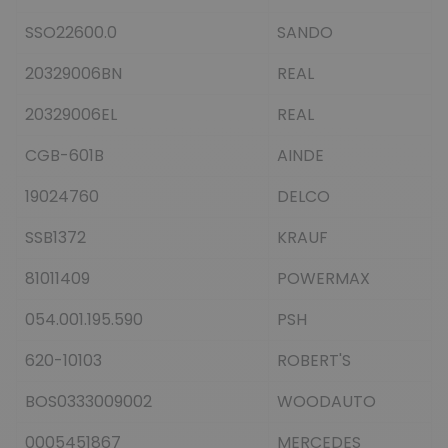
SSO22600.0
SANDO
20329006BN
REAL
20329006EL
REAL
CGB-601B
AINDE
19024760
DELCO
SSB1372
KRAUF
81011409
POWERMAX
054.001.195.590
PSH
620-10103
ROBERT'S
BOS0333009002
WOODAUTO
0005451867
MERCEDES