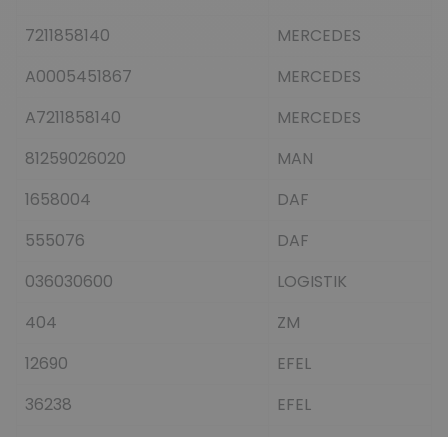
7211858140
MERCEDES
A0005451867
MERCEDES
A7211858140
MERCEDES
81259026020
MAN
1658004
DAF
555076
DAF
036030600
LOGISTIK
404
ZM
12690
EFEL
36238
EFEL
EF0012690
EFEL