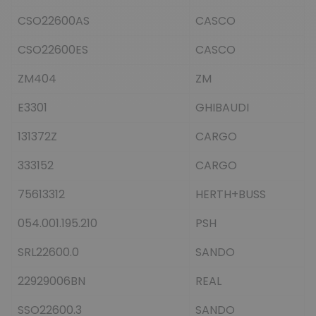
CSO22600AS
CASCO
CSO22600ES
CASCO
ZM404
ZM
E3301
GHIBAUDI
131372Z
CARGO
333152
CARGO
75613312
HERTH+BUSS
054.001.195.210
PSH
SRL22600.0
SANDO
22929006BN
REAL
SSO22600.3
SANDO