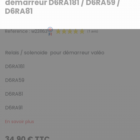
démarreur D6RA181 / D6RA59 /
D6RA81
Reference :
w231163
Relais / solenoide pour démarreur valéo
D6RA181
D6RA59
(1 avis)
D6RA81
D6RA91
En savoir plus
34,90 € TTC