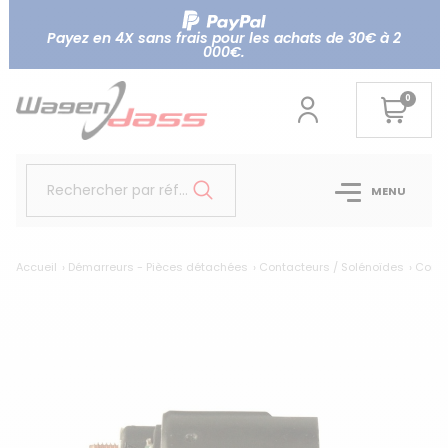
Payez en 4X sans frais pour les achats de 30€ à 2
000€.
0
Rechercher par référence...
MENU
Accueil
Démarreurs - Pièces détachées
Contacteurs / Solénoïdes
Conta