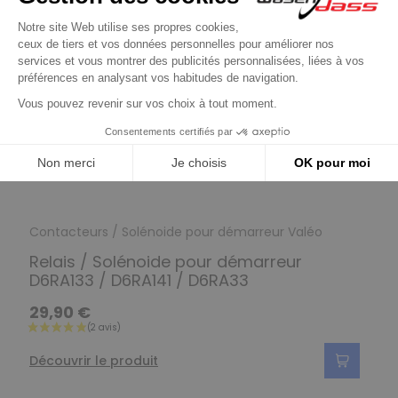
Contacteurs / Solénoide pour démarreur Valéo
Relais / Solénoide pour démarreur
D6RA133 / D6RA141 / D6RA33
29,90 €
Découvrir le produit