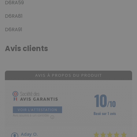
D6RA59
D6RA81
D6RA91
Avis clients
AVIS À PROPOS DU PRODUIT
10
/10
VOIR L'ATTESTATION
Basé sur 1 avis
Avis soumis à un contrôle
Aday O.