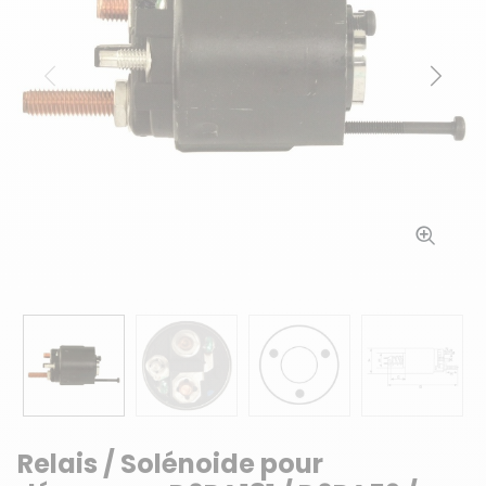
Précédent
Suiv
Relais / Solénoide pour