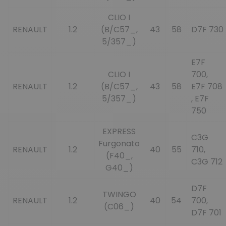
CLIO I
RENAULT
1.2
(B/C57_,
43
58
D7F 730
5/357_)
E7F
CLIO I
700,
RENAULT
1.2
(B/C57_,
43
58
E7F 708
5/357_)
, E7F
750
EXPRESS
C3G
Furgonato
RENAULT
1.2
40
55
710,
(F40_,
C3G 712
G40_)
D7F
TWINGO
RENAULT
1.2
40
54
700,
(C06_)
D7F 701