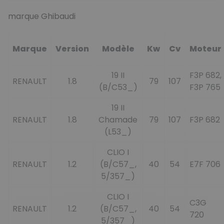
marque Ghibaudi
Marque
Version
Modèle
Kw
Cv
Moteur
19 II
F3P 682,
RENAULT
1.8
79
107
(B/C53_)
F3P 765
19 II
RENAULT
1.8
Chamade
79
107
F3P 682
(L53_)
CLIO I
RENAULT
1.2
(B/C57_,
40
54
E7F 706
5/357_)
CLIO I
C3G
RENAULT
1.2
(B/C57_,
40
54
720
5/357_)