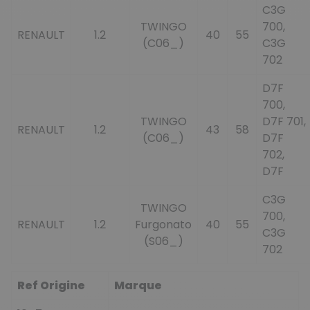
C3G
TWINGO
700,
RENAULT
1.2
40
55
(C06_)
C3G
702
D7F
700,
TWINGO
D7F 701,
RENAULT
1.2
43
58
(C06_)
D7F
702,
D7F
C3G
TWINGO
700,
RENAULT
1.2
Furgonato
40
55
C3G
(S06_)
702
Ref Origine
Marque