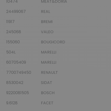
10474
MEAT&DORIA
24499067
REAL
11917
BREMI
245068
VALEO
155060
BOUGICORD
504L
MARELLI
60705409
MARELLI
7700749450
RENAULT
8530042
SIDAT
9220081505
BOSCH
9.6128
FACET