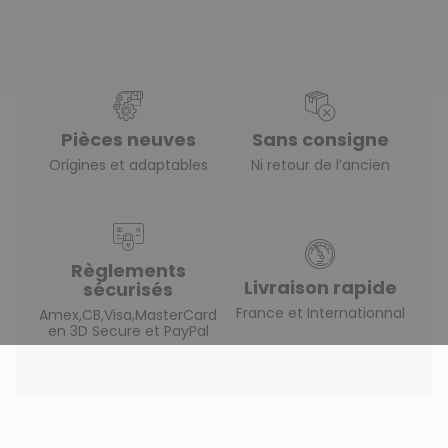
Pièces neuves
Sans consigne
Origines et adaptables
Ni retour de l’ancien
Règlements
Livraison rapide
sécurisés
France et Internationnal
Amex,CB,Visa,MasterCard
en 3D Secure et PayPal