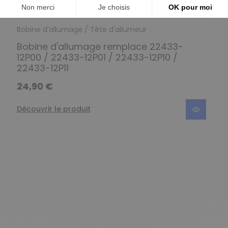
Rupture de stock
Bobine d'allumage / Tête d'allumeur
Bobine d'allumage remplace 22433-
12P00 / 22433-12P01 / 22433-12P10 /
22433-12P11
24,90 €
Découvrir le produit