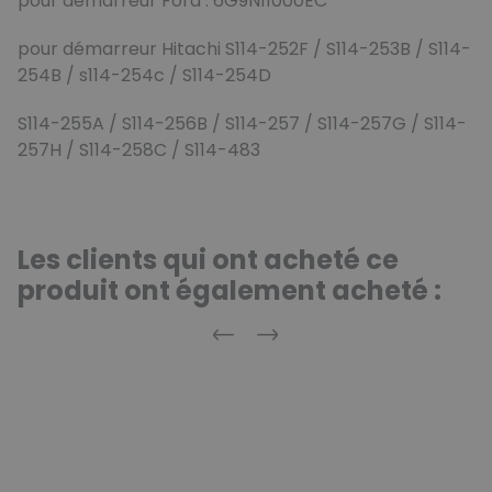
pour démarreur Ford : 6G9N11000EC
pour démarreur Hitachi S114-252F / S114-253B / S114-
254B / s114-254c / S114-254D
S114-255A / S114-256B / S114-257 / S114-257G / S114-
257H / S114-258C / S114-483
Les clients qui ont acheté ce
produit ont également acheté :
Précédent
Suivant