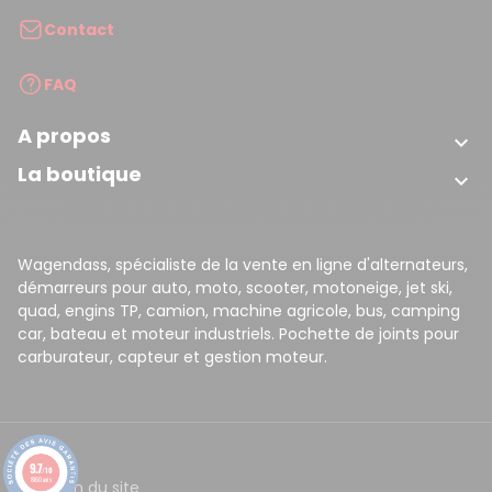
Contact
FAQ
A propos

La boutique

Wagendass, spécialiste de la vente en ligne d'alternateurs,
démarreurs pour auto, moto, scooter, motoneige, jet ski,
quad, engins TP, camion, machine agricole, bus, camping
car, bateau et moteur industriels. Pochette de joints pour
carburateur, capteur et gestion moteur.
9.7
/10
8160 avis
CGV
Plan du site