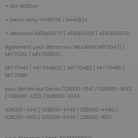
= SKF 6082rs1
= Delco remy 10498718 / 9440924
= Mitsubishi s930p12070 / s930p14201 / s930p62070
également pour démarreur Mitsubishi M1T50471 /
M1T70281 / M1T70281ZC
M1T70481 / M1T70481ZC / M1T70482 / M1T70485 /
M1T70681
pour démarreur Denso 028000-3641 / 028000-3642
/ 028000-4323 / 028000-4340
028000-4341 / 028000-4343 / 028000-4450 /
028000-4512 / 028000-4540 / 228000-9010