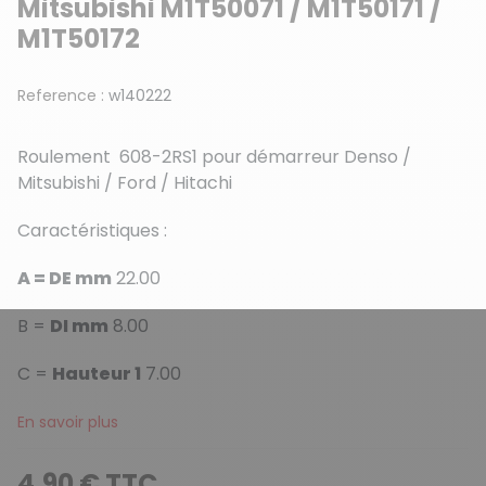
Mitsubishi M1T50071 / M1T50171 /
M1T50172
Reference :
w140222
Roulement 608-2RS1 pour démarreur Denso /
Mitsubishi / Ford / Hitachi
Caractéristiques :
A = DE mm
22.00
B =
DI mm
8.00
C =
Hauteur 1
7.00
En savoir plus
4,90 € TTC