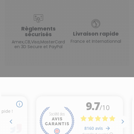
Règlements
Livraison rapide
sécurisés
France et Internationnal
Amex,CB,Visa,MasterCard
en 3D Secure et PayPal