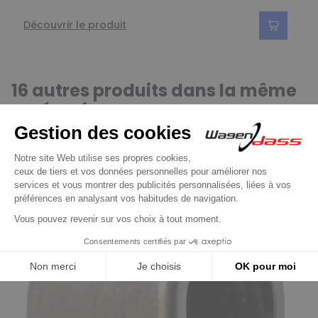
Découvrir le produit
16 autres produits dans la même
catégorie :
Précédent
Suivant