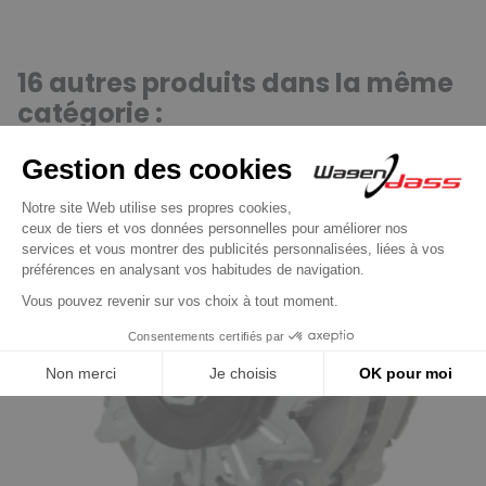
16 autres produits dans la même
catégorie :
Précédent
Suivant