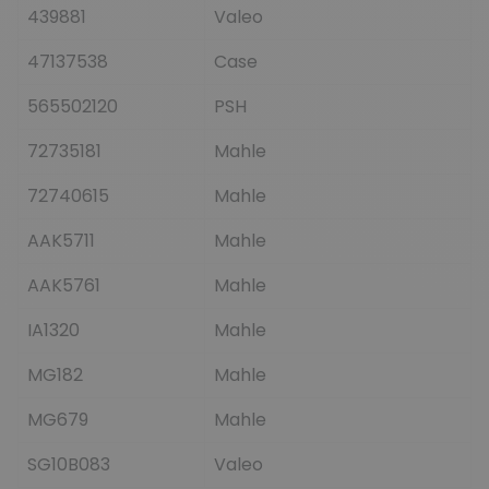
439881
Valeo
47137538
Case
565502120
PSH
72735181
Mahle
72740615
Mahle
AAK5711
Mahle
AAK5761
Mahle
IA1320
Mahle
MG182
Mahle
MG679
Mahle
SG10B083
Valeo