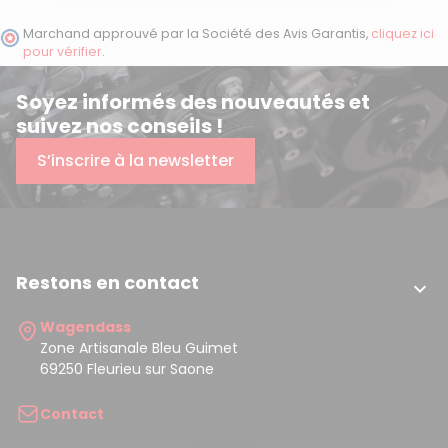
Marchand approuvé par la Société des Avis Garantis,
cliquez ici
pour vérifier
.
Soyez informés des nouveautés et
suivez nos conseils !
S’inscrire à la newsletter
Restons en contact

(1 avis)
Wagendass
Zone Artisanale Bleu Guimet
69250 Fleurieu sur Saone
Contact