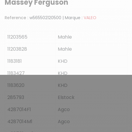
Massey Ferguson
Reference :
w565502120500
|
Marque :
VALEO
11203565
Mahle
11203828
Mahle
1183181
KHD
1183427
KHD
1183620
KHD
285793
Elstock
4287014F1
Agco
4287014M1
Agco