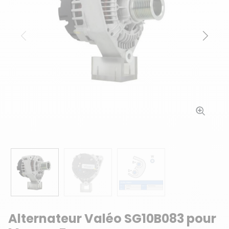
Précédent
Suiv
Alternateur Valéo SG10B083 pour