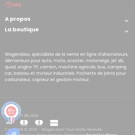
FAQ
A propos

La boutique

Wagendass, spécialiste de la vente en ligne d'alternateurs,
démarreurs pour auto, moto, scooter, motoneige, jet ski,
quad, engins TP, camion, machine agricole, bus, camping
car, bateau et moteur industriels. Pochette de joints pour
carburateur, capteur et gestion moteur.
9.7
/10
8158 avis
CGV
Plan du site
Copyright © 2026 - Wagendass Tous droits réservés.
Réalisé par Tous droits réservés. Réalisé par
Première Place