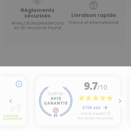
Règlements
Livraison rapide
sécurisés
France et Internationnal
Amex,CB,Visa,MasterCard
en 3D Secure et PayPal