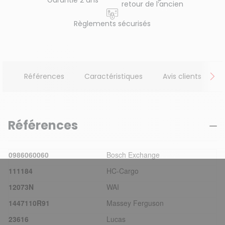
Garantie 2 ans
retour de l’ancien
Règlements sécurisés
Références
Caractéristiques
Avis clients
Références
0986060060
Bosch Exchange
111184
HC-Cargo
12073N
WAI
1447110R91
Massey Ferguson
23616
Lucas