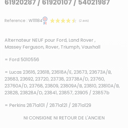
61920287 / 61920107 / 54021987
Reference :
W111184
Alternateur NEUF pour Ford, Land Rover ,
Massey Ferguson, Rover, Triumph, Vauxhall
= Ford 5010556
(2 avis)
=
Lucas 23616, 23618, 23618A/E, 23673, 23673A/B,
23683, 23692, 23720, 23738, 23738A/D, 23760,
23760A/D, 23768, 23809, 23809A/B, 23810, 23810A/B,
23828, 23828A/D, 23841, 23857, 23905 / 23857b
= Perkins 2871a101 / 2871a121 / 2871a129
NI CONSIGNE NI RETOUR DE L'ANCIEN