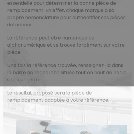
essentielle pour déterminer la bonne pièce de
remplacement. En effet, chaque marque a sa
propre nomenclature pour authentifier ses pièces
détachées.
La référence peut être numérique ou
alphanumérique et se trouve forcément sur votre
pièce.
Une fois la référence trouvée, renseignez-la dans
la barre de recherche située tout en haut de notre
site, au centre.
Le résultat proposé sera la pièce de
remplacement adaptée à votre référence.