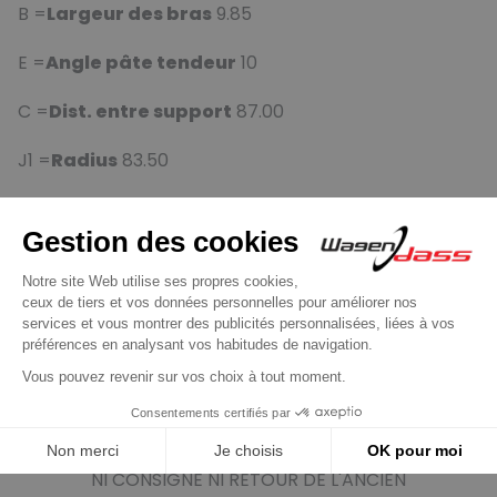
B =
Largeur des bras
9.85
E =
Angle pâte tendeur
10
C =
Dist. entre support
87.00
J1 =
Radius
83.50
J2 =
Radius
82.80
Rotation
Cr
Connecteur regulateur
PL22
Ventilateur
If
marque générique
GARANTIE 2 ANS
NI CONSIGNE NI RETOUR DE L'ANCIEN