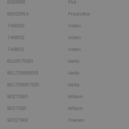
65619191
PSA
66021554
Prestolite
746002
Valeo
746802
Valeo
749802
Valeo
8EL011710911
Hella
8EL725695001
Hella
8EL725867001
Hella
90273180
Wilson
90273181
Wilson
9032790F
Friesen