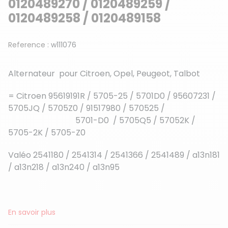
0120489270 / 0120489259 /
0120489258 / 0120489158
Reference :
w111076
Alternateur pour Citroen, Opel, Peugeot, Talbot
= Citroen 95619191R / 5705-25 / 5701D0 / 95607231 /
5705JQ / 5705Z0 / 91517980 / 570525 /
5701-D0 / 5705Q5 / 57052K /
5705-2K / 5705-Z0
Valéo 2541180 / 2541314 / 2541366 / 2541489 / a13n181
/ a13n218 / a13n240 / a13n95
En savoir plus