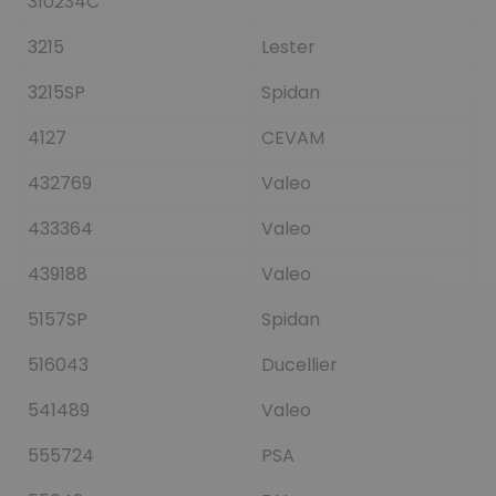
310234C
3215
Lester
3215SP
Spidan
4127
CEVAM
432769
Valeo
433364
Valeo
439188
Valeo
5157SP
Spidan
516043
Ducellier
541489
Valeo
555724
PSA