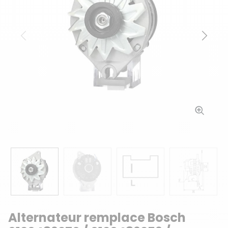
Précédent
Suiv
Alternateur remplace Bosch