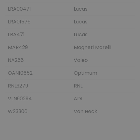
LRA00471
Lucas
LRA01576
Lucas
LRA471
Lucas
MAR429
Magneti Marelli
NA256
Valeo
OAN10652
Optimum
RNL3279
RNL
VLN90294
ADI
W23306
Van Heck