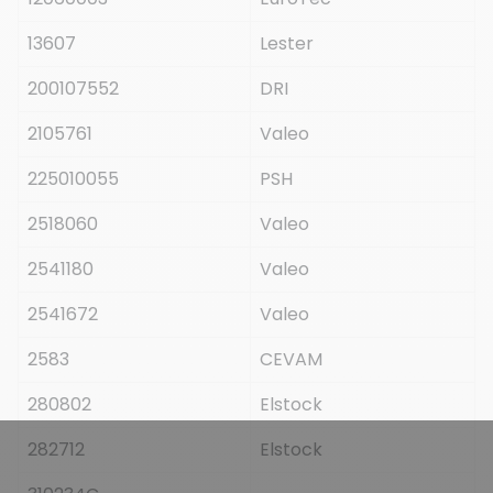
13607
Lester
200107552
DRI
2105761
Valeo
225010055
PSH
2518060
Valeo
2541180
Valeo
2541672
Valeo
2583
CEVAM
280802
Elstock
282712
Elstock