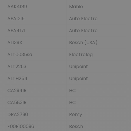
AAK4189
Mahle
AEA1219
Auto Electro
AEA4171
Auto Electro
AL139X
Bosch (USA)
ALT0035sa
Electrolog
ALT2253
Unipoint
ALTH254
Unipoint
CA294IR
HC
CA583IR
HC
DRA2790
Remy
F00E100096
Bosch