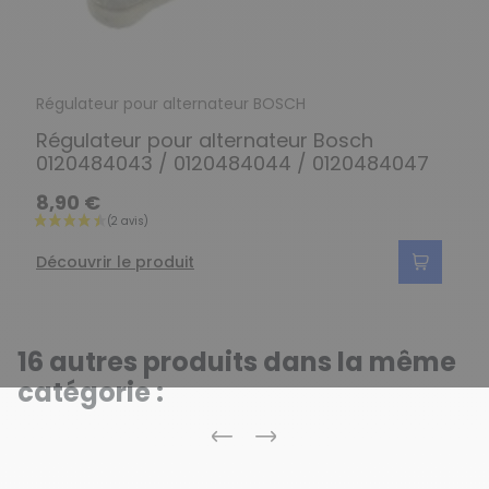
Régulateur pour alternateur BOSCH
Régulateur pour alternateur Bosch
0120484043 / 0120484044 / 0120484047
8,90 €
Découvrir le produit
16 autres produits dans la même
catégorie :
Précédent
Suivant