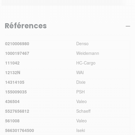
Références
0210006980
Denso
1000197467
Weidemann
111042
HC-Cargo
12132N
WAI
14314105
Dixie
155009035
PSH
436504
Valeo
5527656812
Schaeff
561008
Valeo
566301764500
Iseki