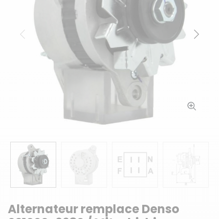
Précédent
Suiv
Alternateur remplace Denso