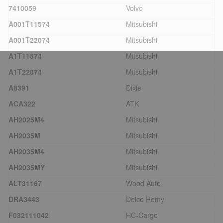
7410059
Volvo
A001T11574
Mitsubishi
A001T22074
Mitsubishi
A1T11574
Mitsubishi
A1T22074
Mitsubishi
A8391
Dixie
ACA322
ATK
AH2025M4
Mitsubishi
AH2035M
Mitsubishi
AH2035M4
Mitsubishi
AH2035MY
Mitsubishi
ALT31167
Wood Auto
DRA3443
Delco Remy
F032111042
HC-Cargo