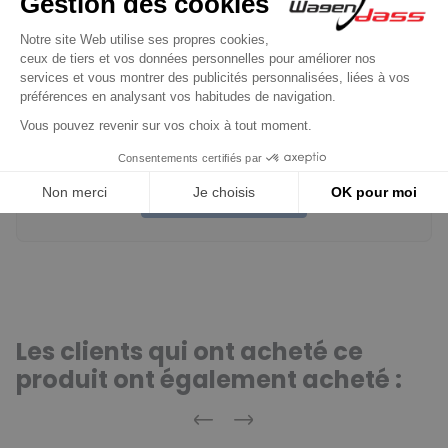
Acheteur Vérifié
Publié le 16/11/2021 à 11:40
(Date de commande : 01/11/2021)
Le prix est vraiment compétitif, la livraison plus rapide
qu'annoncée, le produit semble être de bonne qualité. Un seuil
petit souci, les pattes de support de alternateur que j'ai reçu n'ont
pas le même écartement que le produit d'origine. Il m'a donc fallu
fabriquer une entretoise solide et bien ajustée.
AFFICHER PLUS D'AVIS
Les clients qui ont acheté ce
produit ont également acheté :
Précédent
Suivant