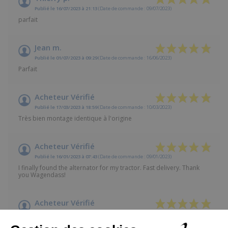
Publié le 16/07/2023 à 21:13
(Date de commande : 09/07/2023)
parfait
Jean m.
Publié le 01/07/2023 à 09:29
(Date de commande : 16/06/2023)
Parfait
Acheteur Vérifié
Publié le 17/03/2023 à 18:59
(Date de commande : 10/03/2023)
Très bien montage identique à l'origine
Acheteur Vérifié
Publié le 16/01/2023 à 07:43
(Date de commande : 09/01/2023)
I finally found the alternator for my tractor. Fast delivery. Thank
you Wagendass!
Acheteur Vérifié
Publié le 25/10/2022 à 22:21
(Date de commande : 20/10/2022)
10/10 Très bien, conforme à mes attentes, je recommande