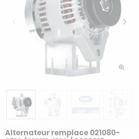
Précédent
Suiv
Alternateur remplace 021080-