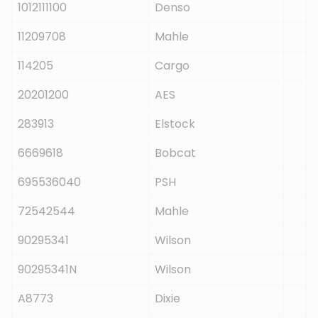
1012111100
Denso
11209708
Mahle
114205
Cargo
20201200
AES
283913
Elstock
6669618
Bobcat
695536040
PSH
72542544
Mahle
90295341
Wilson
90295341N
Wilson
A8773
Dixie