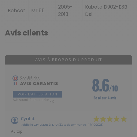
2005-
Kubota D902-E3B
Bobcat
MT55
2013
Dsl
Avis clients
AVIS À PROPOS DU PRODUIT
8.6
/10
VOIR L'ATTESTATION
Basé sur 4 avis
Avis soumis à un contrôle
Cyril d.
Publié le 22/10/2023 à 17:04
(Date de commande : 17/10/2023)
Au top